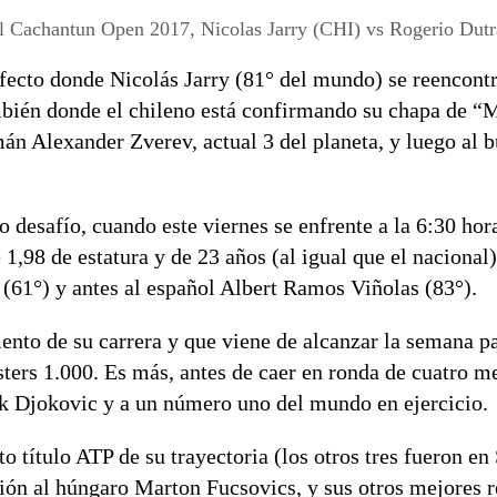
el Cachantun Open 2017, Nicolas Jarry (CHI) vs Rogerio Dut
fecto donde Nicolás Jarry (81° del mundo) se reencontr
mbién donde el chileno está confirmando su chapa de “
mán Alexander Zverev, actual 3 del planeta, y luego al 
ro desafío, cuando este viernes se enfrente a la 6:30 hor
,98 de estatura y de 23 años (al igual que el nacional)
61°) y antes al español Albert Ramos Viñolas (83°).
ento de su carrera y que viene de alcanzar la semana p
ers 1.000. Es más, antes de caer en ronda de cuatro me
k Djokovic y a un número uno del mundo en ejercicio.
 título ATP de su trayectoria (los otros tres fueron en
ión al húngaro Marton Fucsovics, y sus otros mejores r