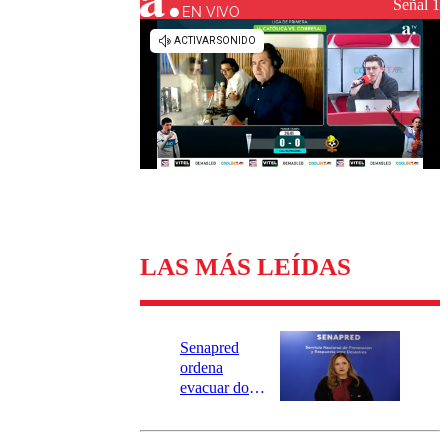
Universidad Católica
Política
Señal 1
EN VIVO
Universidad de Chile
Sustentabilidad
LAS MÁS LEÍDAS
Senapred
ordena
evacuar dos
sectores de
Carahue por
desborde del