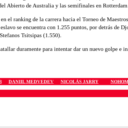
 del Abierto de Australia y las semifinales en Rotterdam
 en el ranking de la carrera hacia el Torneo de Maestro
l eslavo se encuentra con 1.255 puntos, por detrás de D
Stefanos Tsitsipas (1.550).
atallar duramente para intentar dar un nuevo golpe e in
3
DANIIL MEDVEDEV
NICOLÁS JARRY
NOHO
ados para garantizar un diálogo respetuoso.
Correo