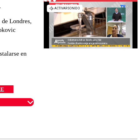
.
s de Londres,
jokovic
stalarse en
ME