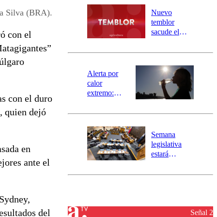
río Damas:
ra Silva (BRA).
Nuevo
activa
temblor
mensajería
sacude el
ó con el
SAE
norte del país:
Matagigantes”
revisa la
búlgaro
magnitud y el
epicentro
Alerta por
calor
extremo:
as con el duro
Senapred
, quien dejó
activa Alerta
Temprana
Preventiva en
Semana
tres comunas
legislativa
asada en
estará
jores ante el
marcada por
el fin de la
tramitación
del proyecto
 Sydney,
de
esultados del
reconstrucción
Señal 2