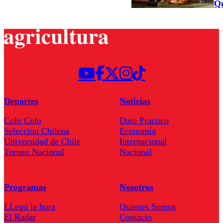
Qu
Deportes
Noticias
Colo Colo
Dato Practico
Seleccion Chilena
Economía
Universidad de Chile
Internacional
Torneo Nacional
Nacional
Programas
Nosotros
LLegó la hora
Quienes Somos
El Radar
Contacto