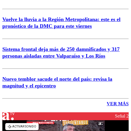
Vuelve la lluvia a la Región Metropolitana: este es el
pronóstico de la DMC para este viernes
Sistema frontal deja más de 250 damnificados y 317
personas aisladas entre Valparaíso y Los Ríos
Nuevo temblor sacude el norte del país: revisa la
magnitud y el epicentro
VER MÁS
Señal 2