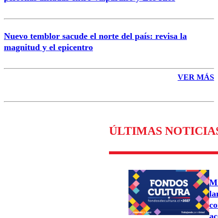
Nuevo temblor sacude el norte del país: revisa la
magnitud y el epicentro
VER MÁS
ÚLTIMAS NOTICIA
Mi
la
co
ac