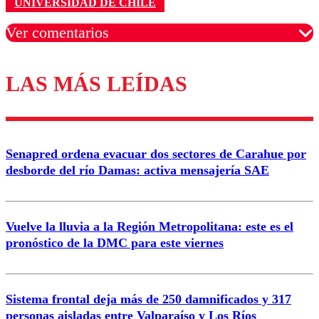
UNIVERSIDAD DE CHILE
Ver comentarios
LAS MÁS LEÍDAS
Los comentarios son moderados para garantizar un
diálogo respetuoso.
Nombre
Senapred ordena evacuar dos sectores de Carahue por
Correo
desborde del río Damas: activa mensajería SAE
Vuelve la lluvia a la Región Metropolitana: este es el
pronóstico de la DMC para este viernes
Enviar comentario
Sistema frontal deja más de 250 damnificados y 317
personas aisladas entre Valparaíso y Los Ríos