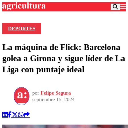
DEPORTES
Podcast
La máquina de Flick: Barcelona
Frecuencias
Agricultura TV
golea a Girona y sigue líder de La
Deportes
Liga con puntaje ideal
Entretención
Colo Colo
Noticias
Motor
Vida Social
Otros Deportes
Dato Practico
Publicaciones en medios
por
Felipe Segura
Seleccion Chilena
Economía
Opinión
septiembre 15, 2024
Torneo Internacional
Internacional
Programas
Torneo Nacional
Nacional
Comercial
Universidad Católica
Política
Universidad de Chile
Sustentabilidad