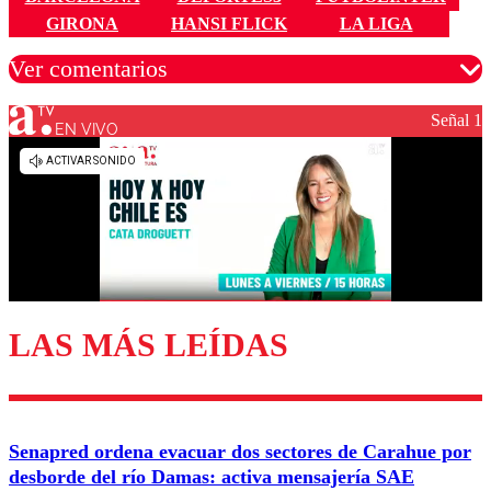
GIRONA
HANSI FLICK
LA LIGA
Ver comentarios
Señal 1
EN VIVO
Los comentarios son moderados para garantizar un
diálogo respetuoso.
Nombre
Correo
LAS MÁS LEÍDAS
Enviar comentario
Senapred ordena evacuar dos sectores de Carahue por
desborde del río Damas: activa mensajería SAE