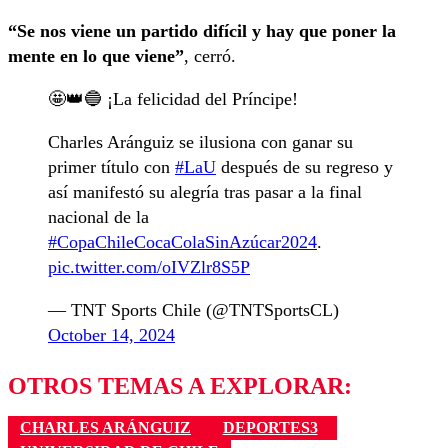
“Se nos viene un partido difícil y hay que poner la
mente en lo que viene”
, cerró.
🤩👑🔵 ¡La felicidad del Príncipe!
Charles Aránguiz se ilusiona con ganar su
primer título con
#LaU
después de su regreso y
así manifestó su alegría tras pasar a la final
nacional de la
#CopaChileCocaColaSinAzúcar2024
.
pic.twitter.com/oIVZlr8S5P
— TNT Sports Chile (@TNTSportsCL)
October 14, 2024
OTROS TEMAS A EXPLORAR:
CHARLES ARÁNGUIZ
DEPORTES3