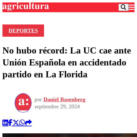
DEPORTES
Podcast
No hubo récord: La UC cae ante
Frecuencias
Agricultura TV
Unión Española en accidentado
Deportes
partido en La Florida
Entretención
Colo Colo
Noticias
Motor
Vida Social
Otros Deportes
Dato Practico
Publicaciones en medios
por
Daniel Rosenberg
Seleccion Chilena
Economía
Opinión
septiembre 29, 2024
Torneo Internacional
Internacional
Programas
Torneo Nacional
Nacional
Comercial
Universidad Católica
Política
Universidad de Chile
Sustentabilidad