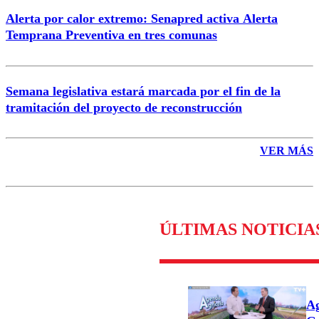
Alerta por calor extremo: Senapred activa Alerta
Temprana Preventiva en tres comunas
Semana legislativa estará marcada por el fin de la
tramitación del proyecto de reconstrucción
VER MÁS
ÚLTIMAS NOTICIA
Ag