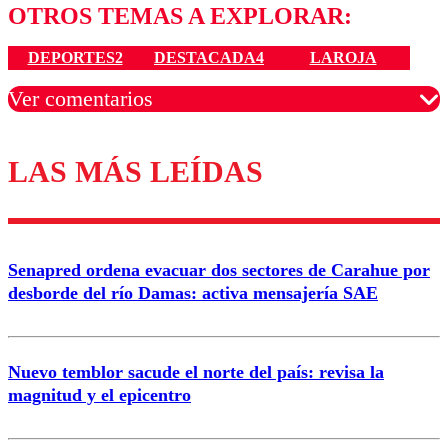
OTROS TEMAS A EXPLORAR:
DEPORTES2
DESTACADA4
LAROJA
Ver comentarios
LAS MÁS LEÍDAS
Los comentarios son moderados para garantizar un
diálogo respetuoso.
Nombre
Senapred ordena evacuar dos sectores de Carahue por
Correo
desborde del río Damas: activa mensajería SAE
Nuevo temblor sacude el norte del país: revisa la
magnitud y el epicentro
Enviar comentario