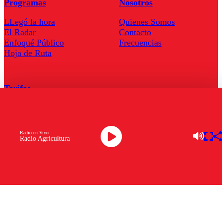
Programas
Nosotros
LLegó la hora
Quienes Somos
El Radar
Contacto
Enfoqué Público
Frecuencias
Hoja de Ruta
Tarifas
Comercial
Tarifas Servel Radio
Radio en Vivo
Radio Agricultura
Radio en Vivo
TV en Vivo
Descarga la APP