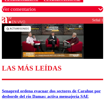
Ver comentarios
Señal 1
EN VIVO
Los comentarios son moderados para garantizar un
diálogo respetuoso.
Nombre
Correo
LAS MÁS LEÍDAS
Enviar comentario
Senapred ordena evacuar dos sectores de Carahue por
desborde del río Damas: activa mensajería SAE