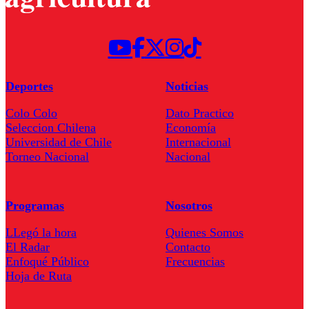
Deportes
Noticias
Colo Colo
Dato Practico
Seleccion Chilena
Economía
Universidad de Chile
Internacional
Torneo Nacional
Nacional
Programas
Nosotros
LLegó la hora
Quienes Somos
El Radar
Contacto
Enfoqué Público
Frecuencias
Hoja de Ruta