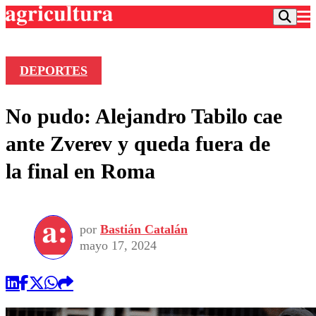
DEPORTES
Podcast
No pudo: Alejandro Tabilo cae
Frecuencias
Agricultura TV
ante Zverev y queda fuera de
Deportes
la final en Roma
Entretención
Colo Colo
Noticias
Motor
Vida Social
Otros Deportes
Dato Practico
Publicaciones en medios
por
Bastián Catalán
Seleccion Chilena
Economía
Opinión
mayo 17, 2024
Torneo Internacional
Internacional
Programas
Torneo Nacional
Nacional
Comercial
Universidad Católica
Política
Universidad de Chile
Sustentabilidad