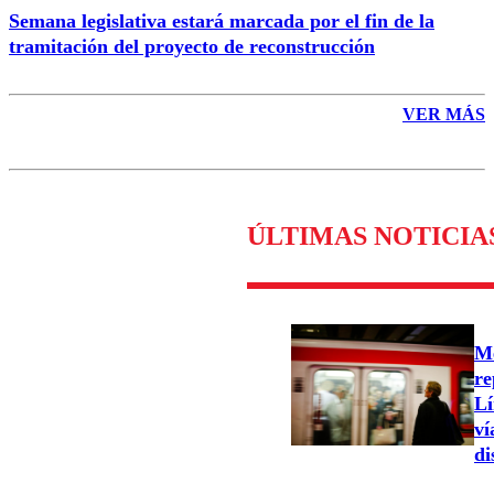
Semana legislativa estará marcada por el fin de la
tramitación del proyecto de reconstrucción
VER MÁS
ÚLTIMAS NOTICIA
Me
re
Lí
ví
di