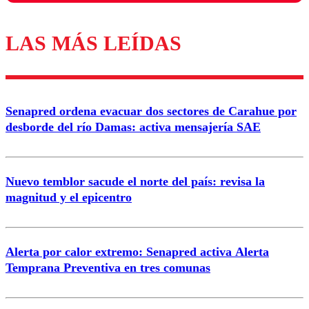
LAS MÁS LEÍDAS
Los comentarios son moderados para garantizar un
diálogo respetuoso.
Nombre
Senapred ordena evacuar dos sectores de Carahue por
Correo
desborde del río Damas: activa mensajería SAE
Nuevo temblor sacude el norte del país: revisa la
magnitud y el epicentro
Enviar comentario
Alerta por calor extremo: Senapred activa Alerta
Temprana Preventiva en tres comunas