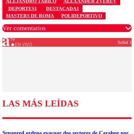
ALEJANDRO TABILO
ALEXANDER ZVEREV
DEPORTES1
DESTACADA1
MASTERS DE ROMA
POLIDEPORTIVO
Ver comentarios
Señal 1
EN VIVO
Los comentarios son moderados para garantizar un
diálogo respetuoso.
Nombre
Correo
LAS MÁS LEÍDAS
Enviar comentario
Senapred ordena evacuar dos sectores de Carahue por