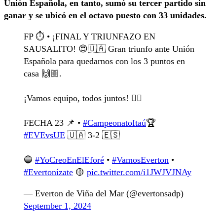
Unión Española, en tanto, sumó su tercer partido sin
ganar y se ubicó en el octavo puesto con 33 unidades.
FP ⏱️ • ¡FINAL Y TRIUNFAZO EN
SAUSALITO! 😍🇺🇦 Gran triunfo ante Unión
Española para quedarnos con los 3 puntos en
casa 🙌🏼.
¡Vamos equipo, todos juntos! ❤️‍🔥
FECHA 23 📌 •
#CampeonatoItaú
🏆
#EVEvsUE
🇺🇦 3-2 🇪🇸
🔵
#YoCreoEnElEforé
•
#VamosEverton
•
#Evertonízate
🟡
pic.twitter.com/i1JWJVJNAy
— Everton de Viña del Mar (@evertonsadp)
September 1, 2024