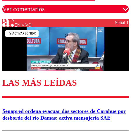
Ver comentarios
Señal 1
EN VIVO
Los comentarios son moderados para garantizar un
diálogo respetuoso.
Nombre
Correo
LAS MÁS LEÍDAS
Enviar comentario
Senapred ordena evacuar dos sectores de Carahue por
desborde del río Damas: activa mensajería SAE