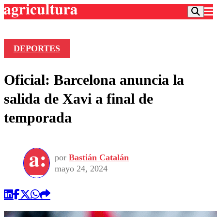
DEPORTES
Podcast
Oficial: Barcelona anuncia la
Frecuencias
Agricultura TV
salida de Xavi a final de
Deportes
temporada
Entretención
Colo Colo
Noticias
Motor
Vida Social
Otros Deportes
Dato Practico
Publicaciones en medios
por
Bastián Catalán
Seleccion Chilena
Economía
Opinión
mayo 24, 2024
Torneo Internacional
Internacional
Programas
Torneo Nacional
Nacional
Comercial
Universidad Católica
Política
Universidad de Chile
Sustentabilidad