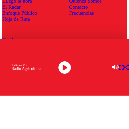
LLegó la hora
Quienes Somos
El Radar
Contacto
Enfoqué Público
Frecuencias
Hoja de Ruta
Tarifas
Comercial
Tarifas Servel Radio
Radio en Vivo
Radio Agricultura
Radio en Vivo
TV en Vivo
Descarga la APP