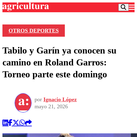
OTROS DEPORTES
Podcast
Tabilo y Garín ya conocen su
Frecuencias
Agricultura TV
camino en Roland Garros:
Deportes
Torneo parte este domingo
Entretención
Colo Colo
Noticias
Motor
Vida Social
Otros Deportes
Dato Practico
Publicaciones en medios
por
Ignacio López
Seleccion Chilena
Economía
Opinión
mayo 21, 2026
Torneo Internacional
Internacional
Programas
Torneo Nacional
Nacional
Comercial
Universidad Católica
Política
Universidad de Chile
Sustentabilidad