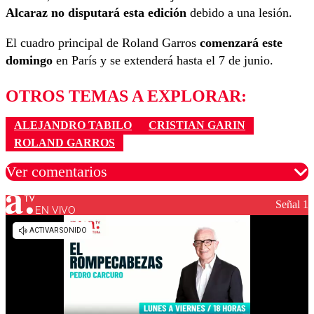
Alcaraz no disputará esta edición
debido a una lesión.
El cuadro principal de Roland Garros
comenzará este
domingo
en París y se extenderá hasta el 7 de junio.
OTROS TEMAS A EXPLORAR:
ALEJANDRO TABILO
CRISTIAN GARIN
ROLAND GARROS
Ver comentarios
Señal 1
EN VIVO
Los comentarios son moderados para garantizar un
diálogo respetuoso.
Nombre
Correo