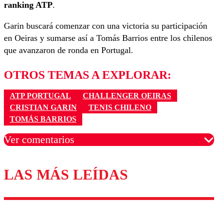
ranking ATP
.
Garin buscará comenzar con una victoria su participación
en Oeiras y sumarse así a Tomás Barrios entre los chilenos
que avanzaron de ronda en Portugal.
OTROS TEMAS A EXPLORAR:
ATP PORTUGAL
CHALLENGER OEIRAS
CRISTIAN GARIN
TENIS CHILENO
TOMÁS BARRIOS
Ver comentarios
LAS MÁS LEÍDAS
Los comentarios son moderados para garantizar un
diálogo respetuoso.
Nombre