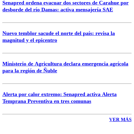
Senapred ordena evacuar dos sectores de Carahue por
Correo
desborde del río Damas: activa mensajería SAE
Nuevo temblor sacude el norte del país: revisa la
magnitud y el epicentro
Enviar comentario
Ministerio de Agricultura declara emergencia agrícola
para la región de Ñuble
Alerta por calor extremo: Senapred activa Alerta
Temprana Preventiva en tres comunas
VER MÁS