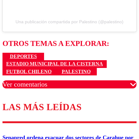
Una publicación compartida por Palestino (@palestino)
OTROS TEMAS A EXPLORAR:
DEPORTES
ESTADIO MUNICIPAL DE LA CISTERNA
FUTBOL CHILENO
PALESTINO
Ver comentarios
LAS MÁS LEÍDAS
Los comentarios son moderados para garantizar un
diálogo respetuoso.
Nombre
Senapred ordena evacuar dos sectores de Carahue por