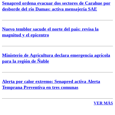
Senapred ordena evacuar dos sectores de Carahue por
Correo
desborde del río Damas: activa mensajería SAE
Nuevo temblor sacude el norte del país: revisa la
magnitud y el epicentro
Enviar comentario
Ministerio de Agricultura declara emergencia agrícola
para la región de Ñuble
Alerta por calor extremo: Senapred activa Alerta
Temprana Preventiva en tres comunas
VER MÁS