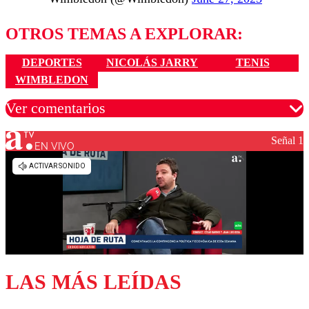
OTROS TEMAS A EXPLORAR:
DEPORTES
NICOLÁS JARRY
TENIS
WIMBLEDON
Ver comentarios
Señal 1
EN VIVO
Los comentarios son moderados para garantizar un
diálogo respetuoso.
Nombre
Correo
LAS MÁS LEÍDAS