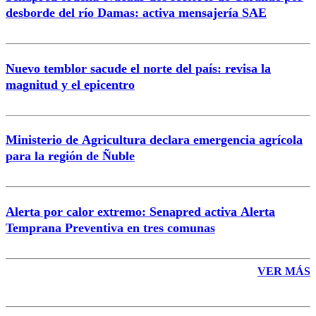
Correo
desborde del río Damas: activa mensajería SAE
Nuevo temblor sacude el norte del país: revisa la
magnitud y el epicentro
Enviar comentario
Ministerio de Agricultura declara emergencia agrícola
para la región de Ñuble
Alerta por calor extremo: Senapred activa Alerta
Temprana Preventiva en tres comunas
VER MÁS