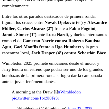
completamente.
Entre los otros partidos destacados de primera ronda,
figuran los cruces entre
Novak Djokovic (6°)
y
Alexandre
Müller
,
Carlos Alcaraz (2°)
frente a
Fabio Fognini
,
Jannik Sinner (1°)
ante
Luca Nardi
, y duelos interesantes
como el de
Cameron Norrie contra Roberto Bautista
Agut
,
Gael Monfils frente a Ugo Humbert
y la gran
esperanza local,
Jack Draper (4°) contra Sebastián Báez
.
Wimbledon 2025 promete emociones desde el inicio, y
Jarry tendrá un estreno que podría ser uno de los grandes
bombazos de la primera ronda si logra dar la campanada
ante el joven fenómeno danés.
A morning at the Draw 🧮
#Wimbledon
pic.twitter.com/1bx9l0Fr3r
— Wimbledon (@Wimbledon)
June 27, 2025