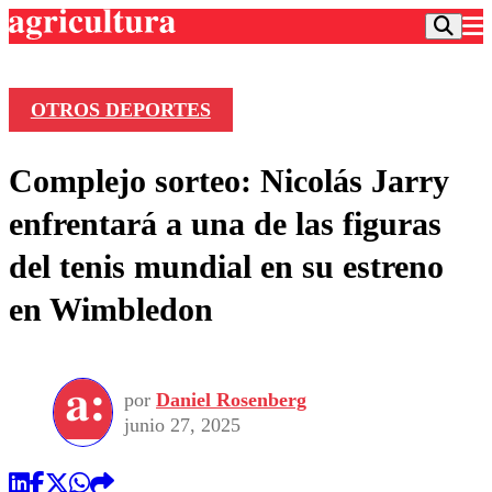
OTROS DEPORTES
Podcast
Complejo sorteo: Nicolás Jarry
Frecuencias
Agricultura TV
enfrentará a una de las figuras
Deportes
del tenis mundial en su estreno
Entretención
Colo Colo
Noticias
en Wimbledon
Motor
Vida Social
Otros Deportes
Dato Practico
Publicaciones en medios
Seleccion Chilena
Economía
Opinión
Torneo Internacional
Internacional
por
Daniel Rosenberg
Programas
Torneo Nacional
Nacional
junio 27, 2025
Comercial
Universidad Católica
Política
Universidad de Chile
Sustentabilidad