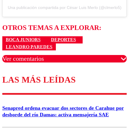
Una publicación compartida por César Luis Merlo (@clmerlo5)
OTROS TEMAS A EXPLORAR:
BOCA JUNIORS
DEPORTES
LEANDRO PAREDES
Ver comentarios
LAS MÁS LEÍDAS
Los comentarios son moderados para garantizar un
diálogo respetuoso.
Nombre
Senapred ordena evacuar dos sectores de Carahue por
Correo
desborde del río Damas: activa mensajería SAE