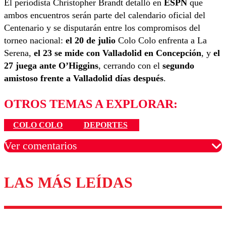
El periodista Christopher Brandt detalló en
ESPN
que
ambos encuentros serán parte del calendario oficial del
Centenario y se disputarán entre los compromisos del
torneo nacional:
el 20 de julio
Colo Colo enfrenta a La
Serena,
el 23 se mide con Valladolid en Concepción
, y
el
27 juega ante O’Higgins
, cerrando con el
segundo
amistoso frente a Valladolid días después
.
OTROS TEMAS A EXPLORAR:
COLO COLO
DEPORTES
Ver comentarios
LAS MÁS LEÍDAS
Los comentarios son moderados para garantizar un
diálogo respetuoso.
Nombre