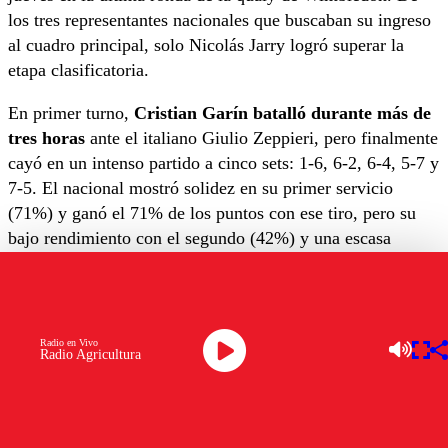
los tres representantes nacionales que buscaban su ingreso
al cuadro principal, solo Nicolás Jarry logró superar la
etapa clasificatoria.
En primer turno,
Cristian Garín batalló durante más de
tres horas
ante el italiano Giulio Zeppieri, pero finalmente
cayó en un intenso partido a cinco sets: 1-6, 6-2, 6-4, 5-7 y
7-5. El nacional mostró solidez en su primer servicio
(71%) y ganó el 71% de los puntos con ese tiro, pero su
bajo rendimiento con el segundo (42%) y una escasa
efectividad en puntos de quiebre (6/17) terminaron
condenando su opción.
Tomás Barrios también dijo adiós
al certamen luego de
Radio en Vivo
perder en cuatro sets ante el australiano James McCabe por
Radio Agricultura
4-6, 6-3, 7-6 y 7-6. El chillanejo tuvo más oportunidades
de quiebre (18 en total), pero solo convirtió dos. McCabe
fue más efectivo en los momentos clave, especialmente en