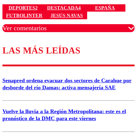
DEPORTES2
DESTACADA4
ESPAÑA
FUTBOLINTER
JESÚS NAVAS
Ver comentarios
LAS MÁS LEÍDAS
Los comentarios son moderados para garantizar un
diálogo respetuoso.
Nombre
Senapred ordena evacuar dos sectores de Carahue por
Correo
desborde del río Damas: activa mensajería SAE
Vuelve la lluvia a la Región Metropolitana: este es el
pronóstico de la DMC para este viernes
Enviar comentario