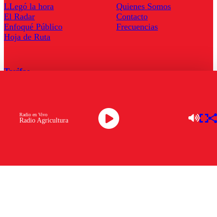
LLegó la hora
Quienes Somos
El Radar
Contacto
Enfoqué Público
Frecuencias
Hoja de Ruta
Tarifas
Comercial
Tarifas Servel Radio
Radio en Vivo
Radio Agricultura
Radio en Vivo
TV en Vivo
Descarga la APP