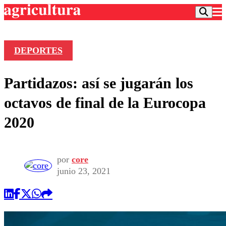
DEPORTES
Podcast
Partidazos: así se jugarán los
Frecuencias
Agricultura TV
octavos de final de la Eurocopa
Deportes
2020
Entretención
Colo Colo
Noticias
Motor
Vida Social
Otros Deportes
Dato Practico
por
core
Publicaciones en medios
Seleccion Chilena
Economía
junio 23, 2021
Opinión
Torneo Internacional
Internacional
Programas
Torneo Nacional
Nacional
Comercial
Universidad Católica
Política
Universidad de Chile
Sustentabilidad