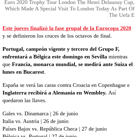
Euro 2020 Trophy Tour London The Henri Delaunay Cup,
Which Made A Special Visit To London Today As Part Of
The Uefa E
Este jueves finalizó la fase grupal de la Eurocopa 2020
y se definieron los cruces de los octavos de final.
Portugal, campeón vigente y tercero del Grupo F,
enfrentará a Bélgica este domingo en Sevilla
mientras
que
Francia, monarca mundial, se medirá ante Suiza el
lunes en Bucarest
.
España se verá las caras contra Croacia en Copenhague e
Inglaterra
recibirá a Alemania en Wembley.
Así
quedaron las llaves.
Gales vs. Dinamarca | 26 de junio
Italia vs. Austria | 26 de junio
Países Bajos vs. República Checa | 27 de junio
Bélgica vs. Portugal | 27 de junio