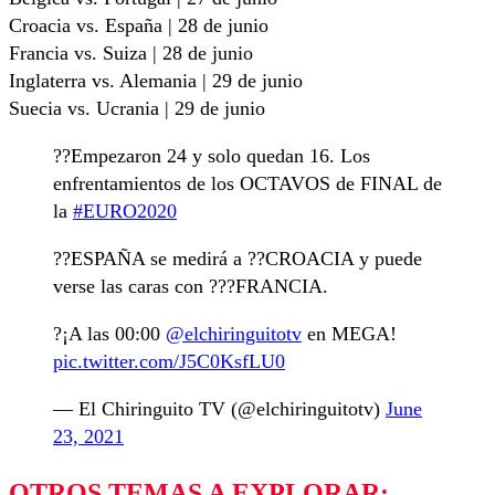
Croacia vs. España | 28 de junio
Francia vs. Suiza | 28 de junio
Inglaterra vs. Alemania | 29 de junio
Suecia vs. Ucrania | 29 de junio
??Empezaron 24 y solo quedan 16. Los
enfrentamientos de los OCTAVOS de FINAL de
la
#EURO2020
??ESPAÑA se medirá a ??CROACIA y puede
verse las caras con ???FRANCIA.
?¡A las 00:00
@elchiringuitotv
en MEGA!
pic.twitter.com/J5C0KsfLU0
— El Chiringuito TV (@elchiringuitotv)
June
23, 2021
OTROS TEMAS A EXPLORAR: