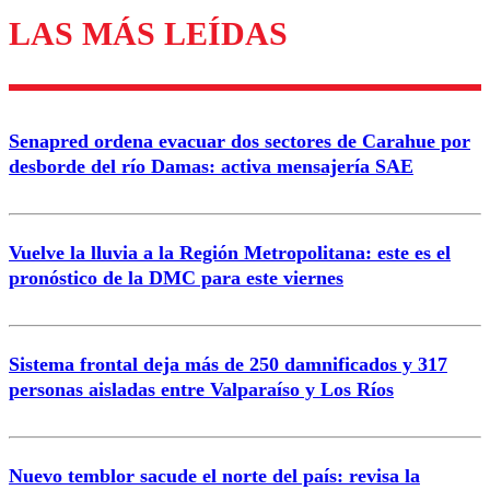
LAS MÁS LEÍDAS
Enviar comentario
Senapred ordena evacuar dos sectores de Carahue por
desborde del río Damas: activa mensajería SAE
Vuelve la lluvia a la Región Metropolitana: este es el
pronóstico de la DMC para este viernes
Sistema frontal deja más de 250 damnificados y 317
personas aisladas entre Valparaíso y Los Ríos
Nuevo temblor sacude el norte del país: revisa la