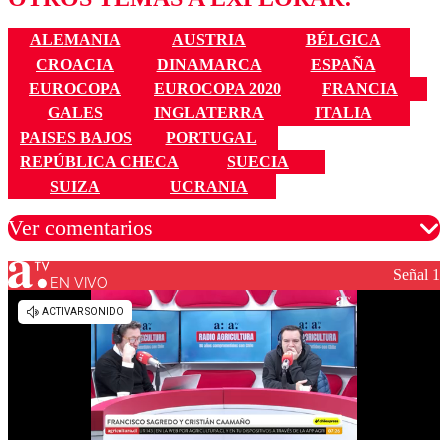
ALEMANIA
AUSTRIA
BÉLGICA
CROACIA
DINAMARCA
ESPAÑA
EUROCOPA
EUROCOPA 2020
FRANCIA
GALES
INGLATERRA
ITALIA
PAISES BAJOS
PORTUGAL
REPÚBLICA CHECA
SUECIA
SUIZA
UCRANIA
Ver comentarios
Señal 1
EN VIVO
Los comentarios son moderados para garantizar un
diálogo respetuoso.
Nombre
Correo