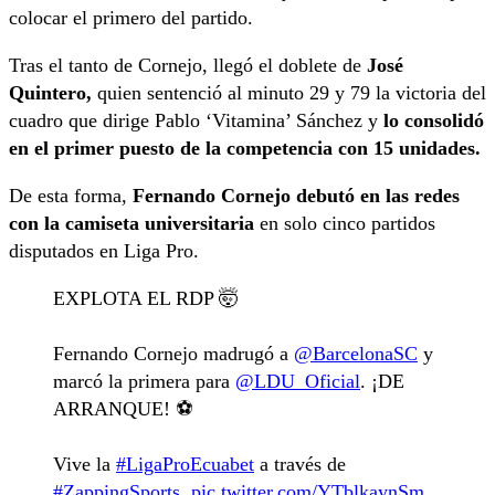
colocar el primero del partido.
Tras el tanto de Cornejo, llegó el doblete de
José
Quintero,
quien sentenció al minuto 29 y 79 la victoria del
cuadro que dirige Pablo ‘Vitamina’ Sánchez y
lo consolidó
en el primer puesto de la competencia con 15 unidades.
De esta forma,
Fernando Cornejo debutó en las redes
con la camiseta universitaria
en solo cinco partidos
disputados en Liga Pro.
EXPLOTA EL RDP 🤯
Fernando Cornejo madrugó a
@BarcelonaSC
y
marcó la primera para
@LDU_Oficial
. ¡DE
ARRANQUE! ⚽️
Vive la
#LigaProEcuabet
a través de
#ZappingSports
.
pic.twitter.com/YTblkaynSm