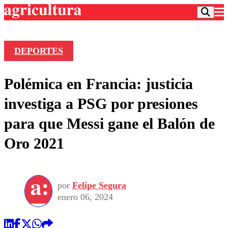
DEPORTES
Podcast
Polémica en Francia: justicia
Frecuencias
Agricultura TV
investiga a PSG por presiones
Deportes
para que Messi gane el Balón de
Entretención
Colo Colo
Noticias
Oro 2021
Motor
Vida Social
Otros Deportes
Dato Practico
Publicaciones en medios
Seleccion Chilena
Economía
Opinión
Torneo Internacional
Internacional
por
Felipe Segura
Programas
Torneo Nacional
Nacional
enero 06, 2024
Comercial
Universidad Católica
Política
Universidad de Chile
Sustentabilidad