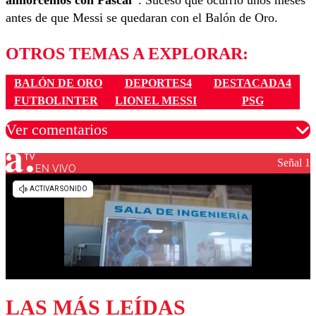
almorcemos con Pascal”
. Suceso que ocurrió unos meses
antes de que Messi se quedaran con el Balón de Oro.
OTROS TEMAS A EXPLORAR:
BALÓN DE ORO
DEPORTES4
DESTACADA4
FUTBOLINTER
LIONEL MESSI
PSG
Ver comentarios
Señal 1
EN VIVO
Los comentarios son moderados para garantizar un
diálogo respetuoso.
Nombre
Correo
LAS MÁS LEÍDAS