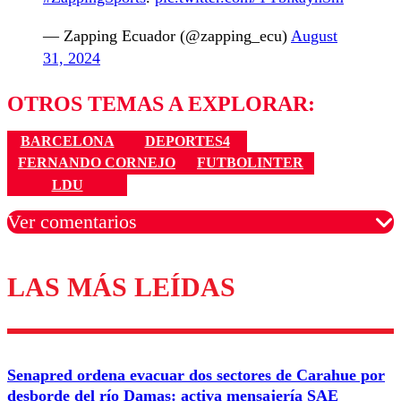
— Zapping Ecuador (@zapping_ecu)
August
31, 2024
OTROS TEMAS A EXPLORAR:
BARCELONA
DEPORTES4
FERNANDO CORNEJO
FUTBOLINTER
LDU
Ver comentarios
LAS MÁS LEÍDAS
Los comentarios son moderados para garantizar un
diálogo respetuoso.
Nombre
Senapred ordena evacuar dos sectores de Carahue por
Correo
desborde del río Damas: activa mensajería SAE