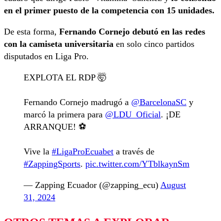
en el primer puesto de la competencia con 15 unidades.
De esta forma,
Fernando Cornejo debutó en las redes
con la camiseta universitaria
en solo cinco partidos
disputados en Liga Pro.
EXPLOTA EL RDP 🤯
Fernando Cornejo madrugó a
@BarcelonaSC
y
marcó la primera para
@LDU_Oficial
. ¡DE
ARRANQUE! ⚽️
Vive la
#LigaProEcuabet
a través de
#ZappingSports
.
pic.twitter.com/YTblkaynSm
— Zapping Ecuador (@zapping_ecu)
August
31, 2024