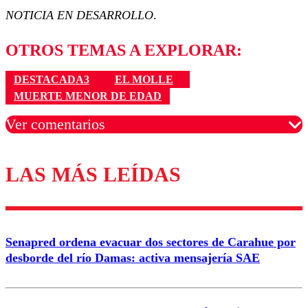
NOTICIA EN DESARROLLO
.
OTROS TEMAS A EXPLORAR:
DESTACADA3
EL MOLLE
MUERTE MENOR DE EDAD
Ver comentarios
LAS MÁS LEÍDAS
Los comentarios son moderados para garantizar un
diálogo respetuoso.
Nombre
Senapred ordena evacuar dos sectores de Carahue por
Correo
desborde del río Damas: activa mensajería SAE