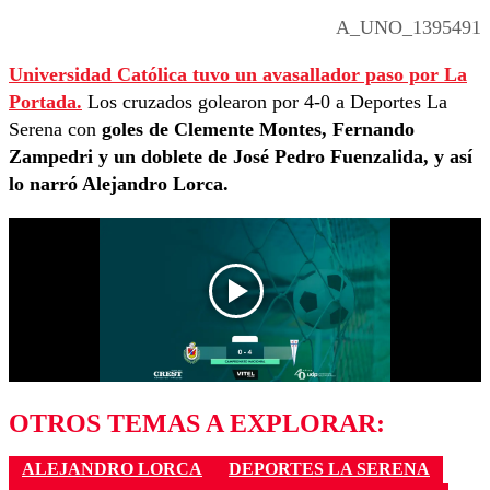
A_UNO_1395491
Universidad Católica tuvo un avasallador paso por La
Portada.
Los cruzados golearon por 4-0 a Deportes La
Serena con
goles de Clemente Montes, Fernando
Zampedri y un doblete de José Pedro Fuenzalida, y así
lo narró Alejandro Lorca.
OTROS TEMAS A EXPLORAR:
ALEJANDRO LORCA
DEPORTES LA SERENA