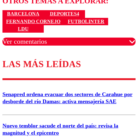
OTROS TEMAS A EXPLORAR:
BARCELONA
DEPORTES4
FERNANDO CORNEJO
FUTBOLINTER
LDU
Ver comentarios
LAS MÁS LEÍDAS
Los comentarios son moderados para garantizar un
diálogo respetuoso.
Nombre
Senapred ordena evacuar dos sectores de Carahue por
Correo
desborde del río Damas: activa mensajería SAE
Nuevo temblor sacude el norte del país: revisa la
magnitud y el epicentro
Enviar comentario