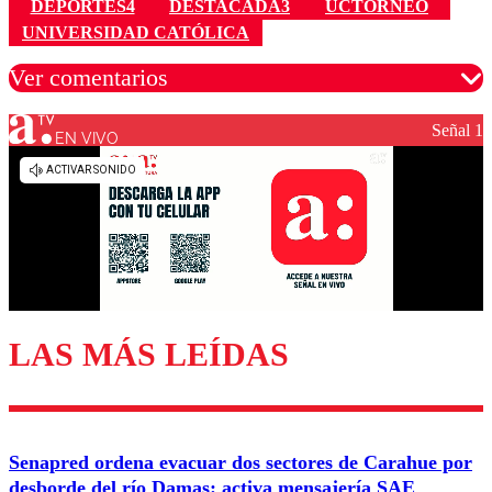
DEPORTES4
DESTACADA3
UCTORNEO
UNIVERSIDAD CATÓLICA
Ver comentarios
Señal 1
EN VIVO
Los comentarios son moderados para garantizar un
diálogo respetuoso.
Nombre
Correo
LAS MÁS LEÍDAS
Enviar comentario
Senapred ordena evacuar dos sectores de Carahue por
desborde del río Damas: activa mensajería SAE