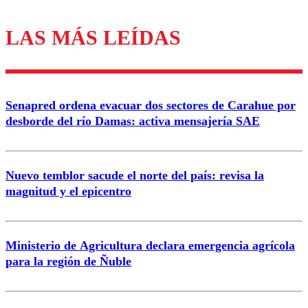
LAS MÁS LEÍDAS
Los comentarios son moderados para garantizar un
diálogo respetuoso.
Nombre
Senapred ordena evacuar dos sectores de Carahue por
Correo
desborde del río Damas: activa mensajería SAE
Nuevo temblor sacude el norte del país: revisa la
magnitud y el epicentro
Enviar comentario
Ministerio de Agricultura declara emergencia agrícola
para la región de Ñuble