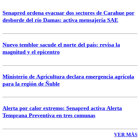
Senapred ordena evacuar dos sectores de Carahue por
Correo
desborde del río Damas: activa mensajería SAE
Nuevo temblor sacude el norte del país: revisa la
magnitud y el epicentro
Enviar comentario
Ministerio de Agricultura declara emergencia agrícola
para la región de Ñuble
Alerta por calor extremo: Senapred activa Alerta
Temprana Preventiva en tres comunas
VER MÁS