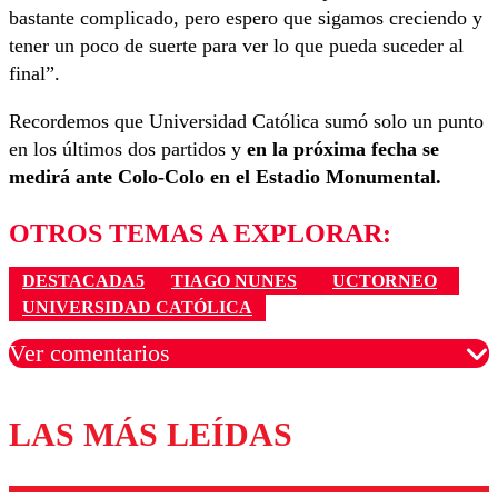
bastante complicado, pero espero que sigamos creciendo y
tener un poco de suerte para ver lo que pueda suceder al
final”.
Recordemos que Universidad Católica sumó solo un punto
en los últimos dos partidos y
en la próxima fecha se
medirá ante Colo-Colo en el Estadio Monumental.
OTROS TEMAS A EXPLORAR:
DESTACADA5
TIAGO NUNES
UCTORNEO
UNIVERSIDAD CATÓLICA
Ver comentarios
LAS MÁS LEÍDAS
Los comentarios son moderados para garantizar un
diálogo respetuoso.
Nombre