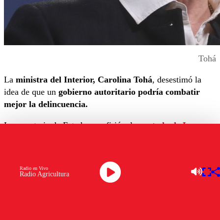
Tohá
La
ministra del Interior, Carolina Tohá
, desestimó la
idea de que un
gobierno autoritario podría combatir
mejor la delincuencia.
La secretaria de Estado se refirió a la
portada de La
Tercera Sábado
, en donde se sostiene que “el 58% de los
chilenos cree que un gobierno autoritario enfrentaría mejor
la delincuencia”.
Radio en Vivo
Radio Agricultura
Por medio de su cuenta de X, la ministra enfatizó que
“estamos decididos a derribar este prejuicio”. Y agregó que
“
los países más seguros del mundo son democráticos y
son Estados sociales de Derecho.
Ese es el camino”.