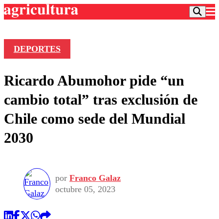
DEPORTES
Podcast
Ricardo Abumohor pide “un
Frecuencias
Agricultura TV
cambio total” tras exclusión de
Deportes
Chile como sede del Mundial
Entretención
Colo Colo
Noticias
2030
Motor
Vida Social
Otros Deportes
Dato Practico
Publicaciones en medios
Seleccion Chilena
Economía
Opinión
Torneo Internacional
Internacional
por
Franco Galaz
Programas
Torneo Nacional
Nacional
octubre 05, 2023
Comercial
Universidad Católica
Política
Universidad de Chile
Sustentabilidad