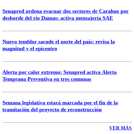
Senapred ordena evacuar dos sectores de Carahue por
desborde del río Damas: activa mensajería SAE
Nuevo temblor sacude el norte del país: revisa la
magnitud y el epicentro
Alerta por calor extremo: Senapred activa Alerta
Temprana Preventiva en tres comunas
Semana legislativa estará marcada por el fin de la
tramitación del proyecto de reconstrucción
VER MÁS