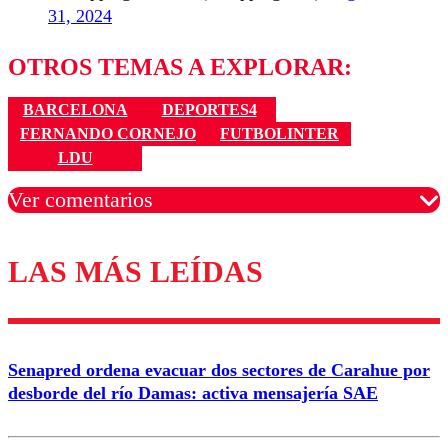
31, 2024
OTROS TEMAS A EXPLORAR:
BARCELONA
DEPORTES4
FERNANDO CORNEJO
FUTBOLINTER
LDU
Ver comentarios
LAS MÁS LEÍDAS
Los comentarios son moderados para garantizar un
diálogo respetuoso.
Nombre
Senapred ordena evacuar dos sectores de Carahue por
Correo
desborde del río Damas: activa mensajería SAE