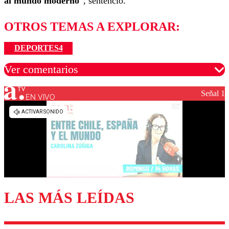
al mundo moderno
”, sentenció.
OTROS TEMAS A EXPLORAR:
DEPORTES4
Ver comentarios
Señal 1
EN VIVO
Los comentarios son moderados para garantizar un
diálogo respetuoso.
Nombre
Correo
LAS MÁS LEÍDAS
Enviar comentario