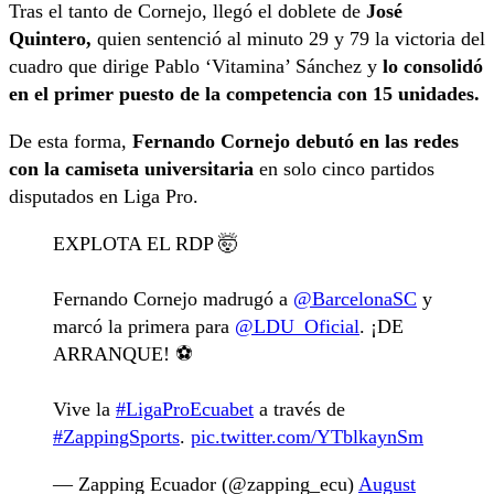
Tras el tanto de Cornejo, llegó el doblete de
José
Quintero,
quien sentenció al minuto 29 y 79 la victoria del
cuadro que dirige Pablo ‘Vitamina’ Sánchez y
lo consolidó
en el primer puesto de la competencia con 15 unidades.
De esta forma,
Fernando Cornejo debutó en las redes
con la camiseta universitaria
en solo cinco partidos
disputados en Liga Pro.
EXPLOTA EL RDP 🤯
Fernando Cornejo madrugó a
@BarcelonaSC
y
marcó la primera para
@LDU_Oficial
. ¡DE
ARRANQUE! ⚽️
Vive la
#LigaProEcuabet
a través de
#ZappingSports
.
pic.twitter.com/YTblkaynSm
— Zapping Ecuador (@zapping_ecu)
August