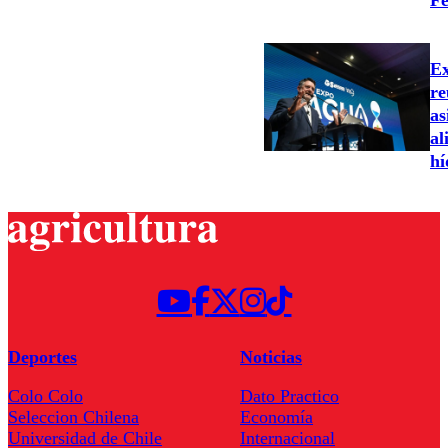
Fe
Ex
re
as
al
hí
Deportes
Noticias
Colo Colo
Dato Practico
Seleccion Chilena
Economía
Universidad de Chile
Internacional