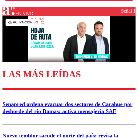
Señal 1
EN VIVO
Los comentarios son moderados para garantizar un
diálogo respetuoso.
Nombre
Correo
LAS MÁS LEÍDAS
Enviar comentario
Senapred ordena evacuar dos sectores de Carahue por
desborde del río Damas: activa mensajería SAE
Nuevo temblor sacude el norte del país: revisa la