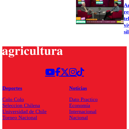
An
re
te
vi
si
Deportes
Noticias
Colo Colo
Dato Practico
Seleccion Chilena
Economía
Universidad de Chile
Internacional
Torneo Nacional
Nacional