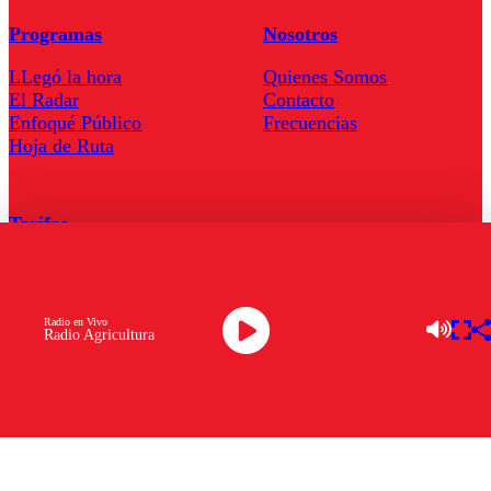
Programas
Nosotros
LLegó la hora
Quienes Somos
El Radar
Contacto
Enfoqué Público
Frecuencias
Hoja de Ruta
Tarifas
Comercial
Tarifas Servel Radio
Radio en Vivo
Radio Agricultura
Radio en Vivo
TV en Vivo
Descarga la APP