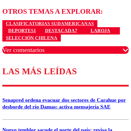
OTROS TEMAS A EXPLORAR:
CLASIFICATORIAS SUDAMERICANAS
DEPORTES1
DESTACADA7
LAROJA
SELECCIÓN CHILENA
Ver comentarios
LAS MÁS LEÍDAS
Los comentarios son moderados para garantizar un
diálogo respetuoso.
Nombre
Senapred ordena evacuar dos sectores de Carahue por
Correo
desborde del río Damas: activa mensajería SAE
Nuevo temblor sacude el norte del país: revisa la