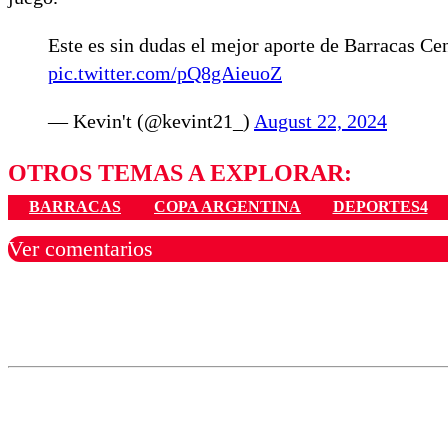
Este es sin dudas el mejor aporte de Barracas Cen
pic.twitter.com/pQ8gAieuoZ
— Kevin't (@kevint21_)
August 22, 2024
OTROS TEMAS A EXPLORAR:
BARRACAS
COPA ARGENTINA
DEPORTES4
Ver comentarios
Los comentarios son moder
Nombre