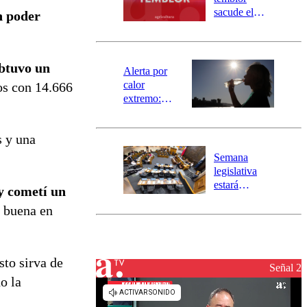
mensajería
sacude el
n poder
SAE
norte del país:
revisa la
magnitud y el
obtuvo un
epicentro
Alerta por
calor
os con 14.666
extremo:
Senapred
activa Alerta
s y una
Temprana
Preventiva en
Semana
tres comunas
legislativa
estará
y cometí un
marcada por
y buena en
el fin de la
tramitación
del proyecto
de
to sirva de
reconstrucción
Señal 2
o la