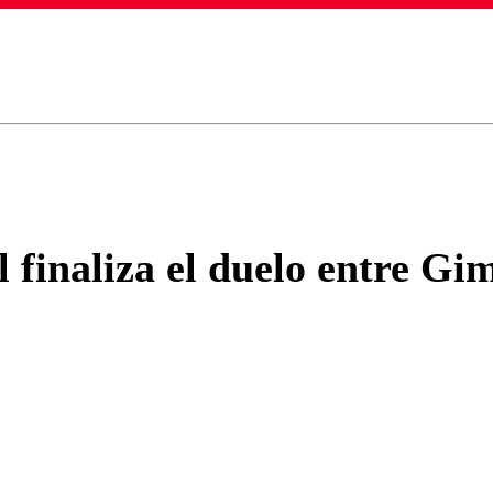
ados para garantizar un diálogo respetuoso.
Correo
Enviar c
 finaliza el duelo entre Gi