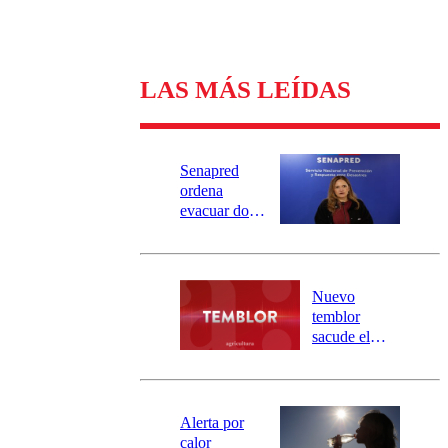
LAS MÁS LEÍDAS
Senapred
ordena
evacuar dos
sectores de
Carahue por
desborde del
río Damas:
Nuevo
activa
temblor
mensajería
sacude el
SAE
norte del país:
revisa la
magnitud y el
epicentro
Alerta por
calor