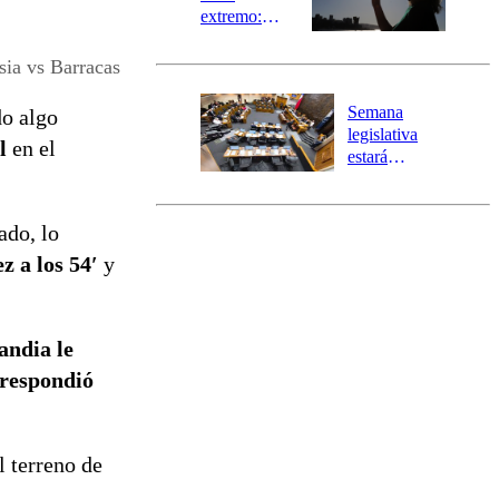
extremo:
Senapred
activa Alerta
ia vs Barracas
Temprana
Preventiva en
Semana
do algo
tres comunas
legislativa
al
en el
estará
marcada por
el fin de la
tramitación
ado, lo
del proyecto
 a los 54′
y
de
reconstrucción
andia le
 respondió
l terreno de