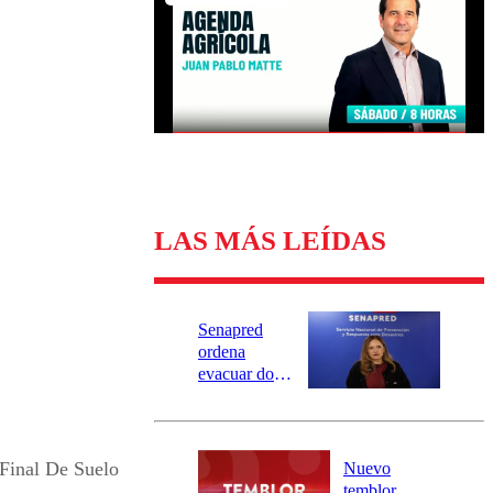
Universidad Católica
Política
Universidad de Chile
Sustentabilidad
LAS MÁS LEÍDAS
Senapred
ordena
evacuar dos
sectores de
Carahue por
desborde del
río Damas:
Final De Suelo
Nuevo
activa
temblor