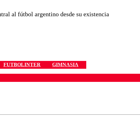
tral al fútbol argentino desde su existencia
FUTBOLINTER
GIMNASIA
ados para garantizar un diálogo respetuoso.
Correo