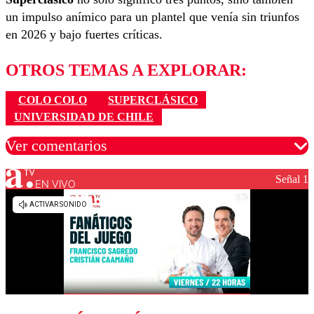
un impulso anímico para un plantel que venía sin triunfos
en 2026 y bajo fuertes críticas.
OTROS TEMAS A EXPLORAR:
COLO COLO
SUPERCLÁSICO
UNIVERSIDAD DE CHILE
Ver comentarios
Señal 1
EN VIVO
Los comentarios son moderados para garantizar un
diálogo respetuoso.
Nombre
Correo