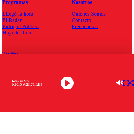
Programas
Nosotros
LLegó la hora
Quienes Somos
El Radar
Contacto
Enfoqué Público
Frecuencias
Hoja de Ruta
Tarifas
Comercial
Tarifas Servel Radio
Radio en Vivo
Radio Agricultura
Radio en Vivo
TV en Vivo
Descarga la APP