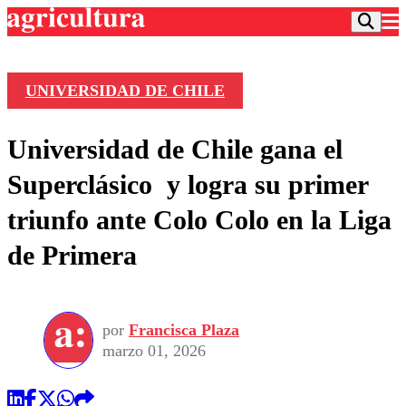
UNIVERSIDAD DE CHILE
Podcast
Universidad de Chile gana el
Frecuencias
Agricultura TV
Superclásico y logra su primer
Deportes
triunfo ante Colo Colo en la Liga
Entretención
Colo Colo
Noticias
de Primera
Motor
Vida Social
Otros Deportes
Dato Practico
Publicaciones en medios
Seleccion Chilena
Economía
Opinión
Torneo Internacional
Internacional
por
Francisca Plaza
Programas
Torneo Nacional
Nacional
marzo 01, 2026
Comercial
Universidad Católica
Política
Universidad de Chile
Sustentabilidad