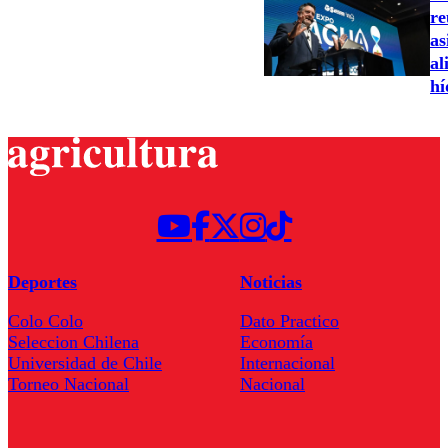
re
as
al
hí
Deportes
Noticias
Colo Colo
Dato Practico
Seleccion Chilena
Economía
Universidad de Chile
Internacional
Torneo Nacional
Nacional