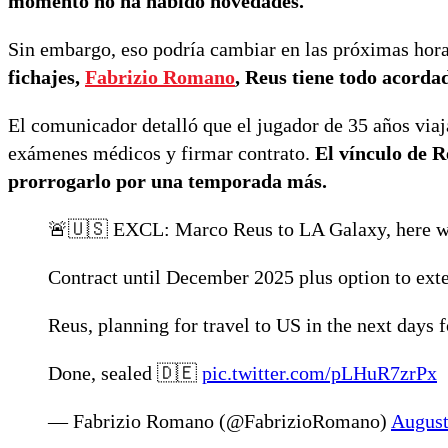
momento no ha habido novedades.
Sin embargo, eso podría cambiar en las próximas hor
fichajes,
Fabrizio Romano
, Reus tiene todo acorda
El comunicador detalló que el jugador de 35 años viaj
exámenes médicos y firmar contrato.
El vínculo de R
prorrogarlo por una temporada más.
🚨🇺🇸 EXCL: Marco Reus to LA Galaxy, here we g
Contract until December 2025 plus option to exte
Reus, planning for travel to US in the next days f
Done, sealed 🇩🇪
pic.twitter.com/pLHuR7zrPx
— Fabrizio Romano (@FabrizioRomano)
August