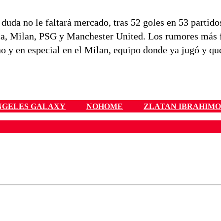
duda no le faltará mercado, tras 52 goles en 53 partid
arça, Milan, PSG y Manchester United. Los rumores más f
no y en especial en el Milan, equipo donde ya jugó y qu
NGELES GALAXY
NOHOME
ZLATAN IBRAHIMO
ados para garantizar un diálogo respetuoso.
Correo