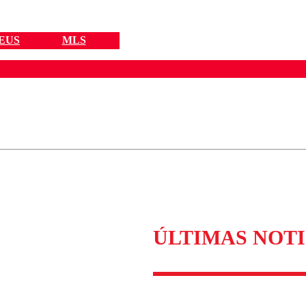
EUS
MLS
ados para garantizar un diálogo respetuoso.
Correo
Enviar c
ÚLTIMAS NOTI