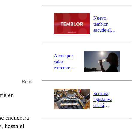
Carahue por
desborde del
río Damas:
Nuevo
activa
temblor
mensajería
sacude el
SAE
norte del país:
revisa la
magnitud y el
epicentro
Alerta por
calor
extremo:
Senapred
activa Alerta
Reus
Temprana
Preventiva en
Semana
ria en
tres comunas
legislativa
estará
marcada por
se encuentra
el fin de la
tramitación
s,
hasta el
del proyecto