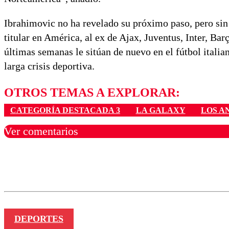
Ibrahimovic no ha revelado su próximo paso, pero sin 
titular en América, al ex de Ajax, Juventus, Inter, B
últimas semanas le sitúan de nuevo en el fútbol italia
larga crisis deportiva.
OTROS TEMAS A EXPLORAR:
CATEGORÍA DESTACADA 3
LA GALAXY
LOS A
Ver comentarios
Los comentarios son moder
Nombre
DEPORTES