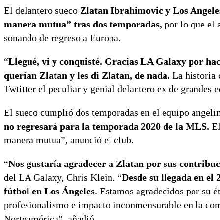
El delantero sueco
Zlatan Ibrahimovic y Los Angeles
manera mutua” tras dos temporadas,
por lo que el 
sonando de regreso a Europa.
“
Llegué, vi y conquisté. Gracias LA Galaxy por hac
querían Zlatan y les di Zlatan, de nada.
La historia 
Twtitter el peculiar y genial delantero ex de grandes 
El sueco cumplió dos temporadas en el equipo angeli
no regresará para la temporada 2020 de la MLS.
El
manera mutua”, anunció el club.
“
Nos gustaría agradecer a Zlatan por sus contribu
del LA Galaxy, Chris Klein. “
Desde su llegada en el 
fútbol en Los Ángeles
. Estamos agradecidos por su é
profesionalismo e impacto inconmensurable en la com
Norteamérica”, añadió.