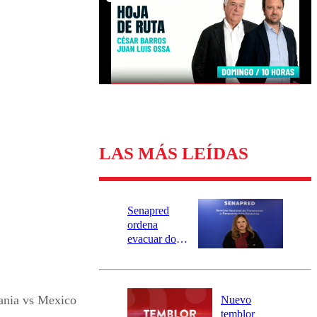
Universidad Católica
Política
Universidad de Chile
Sustentabilidad
LAS MÁS LEÍDAS
Senapred
ordena
evacuar dos
sectores de
Carahue por
desborde del
río Damas:
nia vs Mexico
Nuevo
activa
temblor