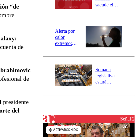
mensajería
sacude el
ción “de
SAE
norte del país:
nombre
revisa la
magnitud y el
epicentro
Alerta por
calor
Galaxy:
extremo:
 cuenta de
Senapred
activa Alerta
Temprana
Preventiva en
Ibrahimovic
Semana
tres comunas
legislativa
ofesional de
estará
marcada por
el fin de la
tramitación
el presidente
del proyecto
orte del
de
reconstrucción
Señal 2