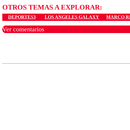
OTROS TEMAS A EXPLORAR:
DEPORTES3
LOS ANGELES GALAXY
MARCO R
Ver comentarios
Los comentarios son moder
Nombre