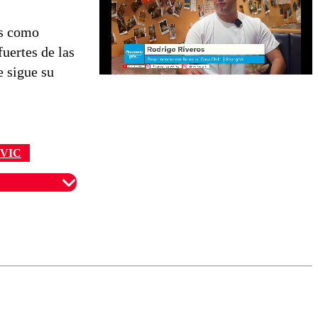
os como
uertes de las
e sigue su
VIC