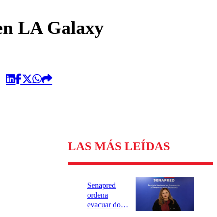
omentario
en LA Galaxy
LAS MÁS LEÍDAS
Senapred
ordena
evacuar dos
sectores de