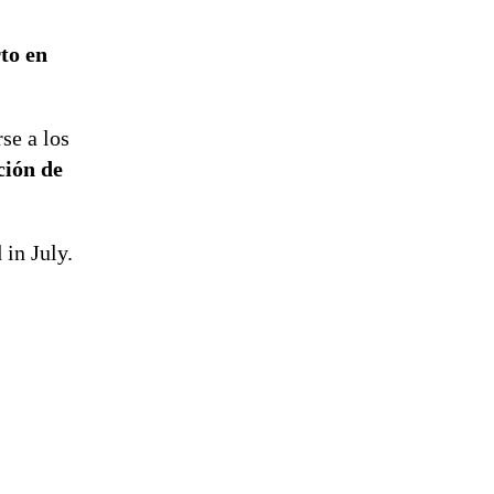
de
reconstrucción
to en
se a los
ción de
in July.