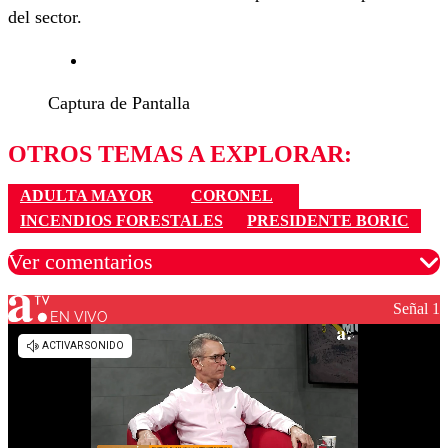
del sector.
Captura de Pantalla
OTROS TEMAS A EXPLORAR:
ADULTA MAYOR
CORONEL
INCENDIOS FORESTALES
PRESIDENTE BORIC
Ver comentarios
Señal 1
EN VIVO
Los comentarios son moderados para garantizar un
diálogo respetuoso.
Nombre
Correo