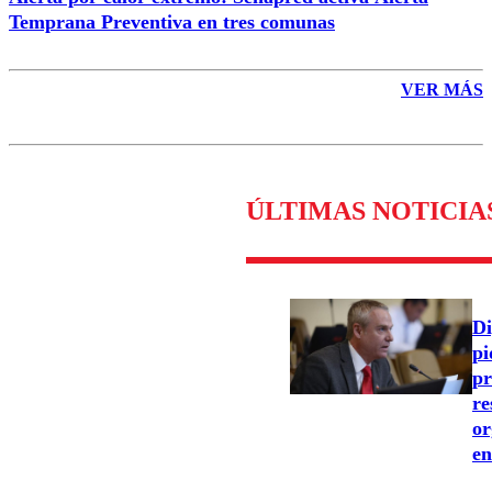
Temprana Preventiva en tres comunas
VER MÁS
ÚLTIMAS NOTICIA
Di
pi
pr
re
or
en