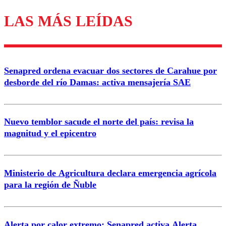
LAS MÁS LEÍDAS
Los comentarios son moderados para garantizar un
diálogo respetuoso.
Nombre
Senapred ordena evacuar dos sectores de Carahue por
Correo
desborde del río Damas: activa mensajería SAE
Nuevo temblor sacude el norte del país: revisa la
magnitud y el epicentro
Enviar comentario
Ministerio de Agricultura declara emergencia agrícola
para la región de Ñuble
Alerta por calor extremo: Senapred activa Alerta