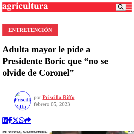
ENTRETENCIÓN
Podcast
Adulta mayor le pide a
Frecuencias
Agricultura TV
Presidente Boric que “no se
Deportes
olvide de Coronel”
Entretención
Colo Colo
Noticias
Motor
Vida Social
Otros Deportes
Dato Practico
Publicaciones en medios
por
Priscilla Riffo
Seleccion Chilena
Economía
Opinión
febrero 05, 2023
Torneo Internacional
Internacional
Programas
Torneo Nacional
Nacional
Comercial
Universidad Católica
Política
Universidad de Chile
Sustentabilidad