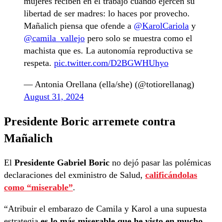
mujeres reciben en el trabajo cuando ejercen su
libertad de ser madres: lo haces por provecho.
Mañalich piensa que ofende a
@KarolCariola
y
@camila_vallejo
pero solo se muestra como el
machista que es. La autonomía reproductiva se
respeta.
pic.twitter.com/D2BGWHUhyo
— Antonia Orellana (ella/she) (@totiorellanag)
August 31, 2024
Presidente Boric arremete contra
Mañalich
El
Presidente Gabriel Boric
no dejó pasar las polémicas
declaraciones del exministro de Salud,
calificándolas
como “miserable”
.
“Atribuir el embarazo de Camila y Karol a una supuesta
estrategia
es lo más miserable que he visto en mucho