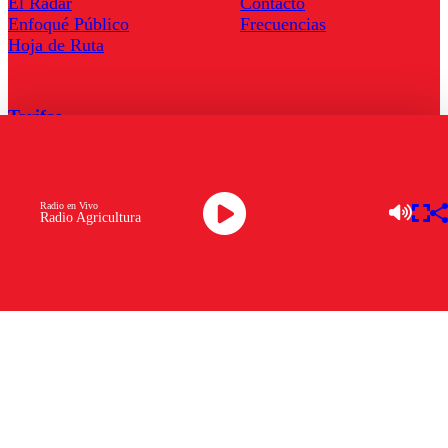
El Radar
Contacto
Enfoqué Público
Frecuencias
Hoja de Ruta
Tarifas
Comercial
Tarifas Servel Radio
Radio en Vivo
Radio Agricultura
Radio en Vivo
TV en Vivo
Descarga la APP