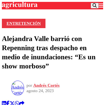
ENTRETENCIÓN
Podcast
Alejandra Valle barrió con
Frecuencias
Agricultura TV
Repenning tras despacho en
Deportes
medio de inundaciones: “Es un
Entretención
Colo Colo
Noticias
show morboso”
Motor
Vida Social
Otros Deportes
Dato Practico
Publicaciones en medios
Seleccion Chilena
Economía
Opinión
Torneo Internacional
Internacional
por
Andrés Cortés
Programas
Torneo Nacional
Nacional
agosto 24, 2023
Comercial
Universidad Católica
Política
Universidad de Chile
Sustentabilidad