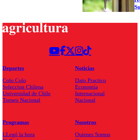
Su
Deportes
Noticias
Colo Colo
Dato Practico
Seleccion Chilena
Economía
Universidad de Chile
Internacional
Torneo Nacional
Nacional
Programas
Nosotros
LLegó la hora
Quienes Somos