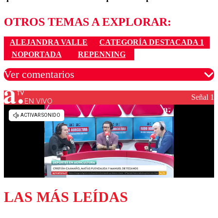
OTROS TEMAS A EXPLORAR:
ALEJANDRA VALLE
CATEGORÍA DESTACADA 1
NOPORTADA
REPENNING
Ver comentarios
Señal 1
EN VIVO
Los comentarios son moderados para garantizar un
diálogo respetuoso.
Nombre
Correo
LAS MÁS LEÍDAS