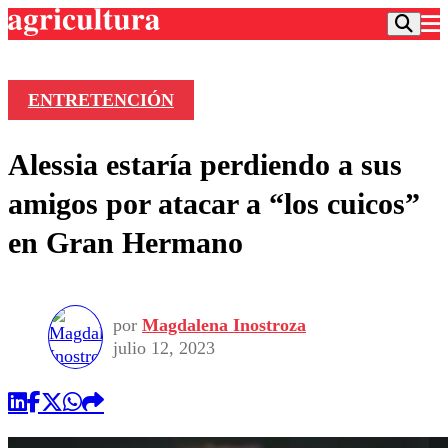
ENTRETENCIÓN
Podcast
Alessia estaría perdiendo a sus
Frecuencias
Agricultura TV
amigos por atacar a “los cuicos”
Deportes
en Gran Hermano
Entretención
Colo Colo
Noticias
Motor
Vida Social
Otros Deportes
Dato Practico
Publicaciones en medios
por
Magdalena Inostroza
Seleccion Chilena
Economía
Opinión
julio 12, 2023
Torneo Internacional
Internacional
Programas
Torneo Nacional
Nacional
Comercial
Universidad Católica
Política
Universidad de Chile
Sustentabilidad