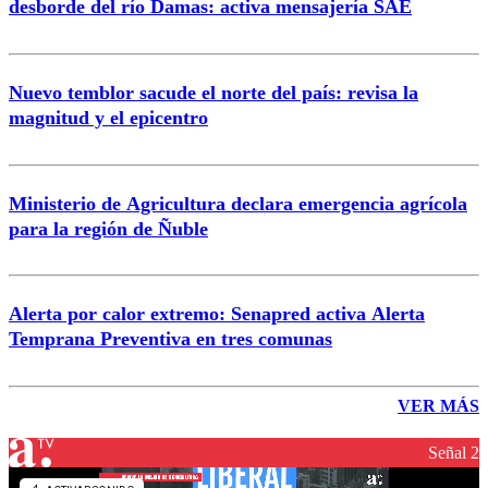
desborde del río Damas: activa mensajería SAE
Nuevo temblor sacude el norte del país: revisa la
magnitud y el epicentro
Ministerio de Agricultura declara emergencia agrícola
para la región de Ñuble
Alerta por calor extremo: Senapred activa Alerta
Temprana Preventiva en tres comunas
VER MÁS
Señal 2