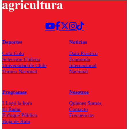
Deportes
Noticias
Colo Colo
Dato Practico
Seleccion Chilena
Economía
Universidad de Chile
Internacional
Torneo Nacional
Nacional
Programas
Nosotros
LLegó la hora
Quienes Somos
El Radar
Contacto
Enfoqué Público
Frecuencias
Hoja de Ruta