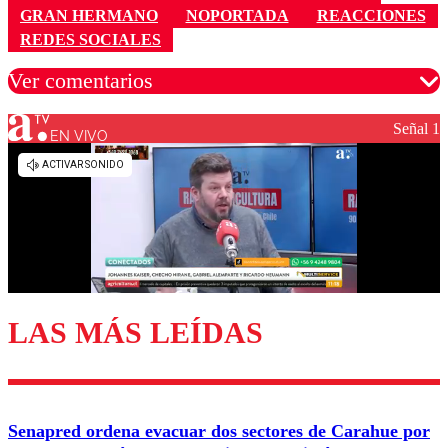
GRAN HERMANO
NOPORTADA
REACCIONES
REDES SOCIALES
Ver comentarios
Señal 1
EN VIVO
Los comentarios son moderados para garantizar un
diálogo respetuoso.
Nombre
Correo
LAS MÁS LEÍDAS
Enviar comentario
Senapred ordena evacuar dos sectores de Carahue por