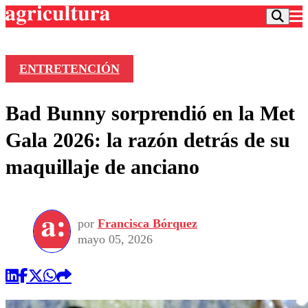
ENTRETENCIÓN
Podcast
Bad Bunny sorprendió en la Met
Frecuencias
Agricultura TV
Gala 2026: la razón detrás de su
Deportes
maquillaje de anciano
Entretención
Colo Colo
Noticias
Motor
Vida Social
Otros Deportes
Dato Practico
Publicaciones en medios
por
Francisca Bórquez
Seleccion Chilena
Economía
Opinión
mayo 05, 2026
Torneo Internacional
Internacional
Programas
Torneo Nacional
Nacional
Comercial
Universidad Católica
Política
Universidad de Chile
Sustentabilidad