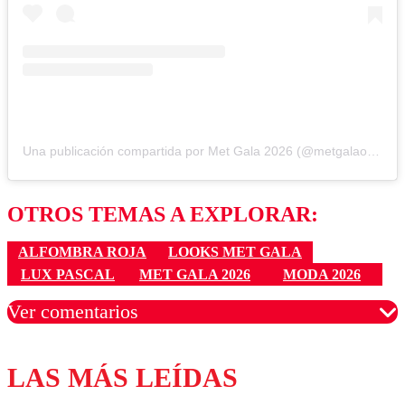
Una publicación compartida por Met Gala 2026 (@metgalaofficial_)
OTROS TEMAS A EXPLORAR:
ALFOMBRA ROJA
LOOKS MET GALA
LUX PASCAL
MET GALA 2026
MODA 2026
Ver comentarios
LAS MÁS LEÍDAS
Los comentarios son moderados para garantizar un
diálogo respetuoso.