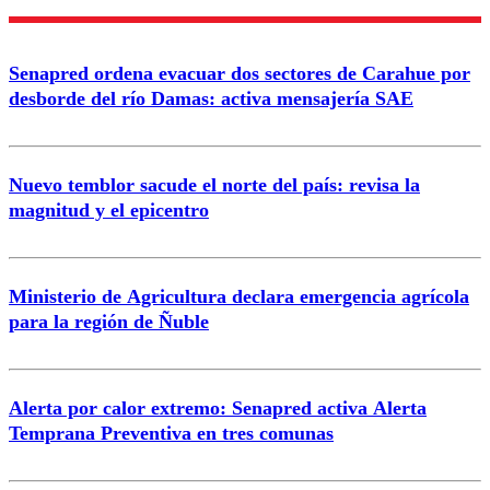
Nombre
Senapred ordena evacuar dos sectores de Carahue por
Correo
desborde del río Damas: activa mensajería SAE
Nuevo temblor sacude el norte del país: revisa la
magnitud y el epicentro
Enviar comentario
Ministerio de Agricultura declara emergencia agrícola
para la región de Ñuble
Alerta por calor extremo: Senapred activa Alerta
Temprana Preventiva en tres comunas