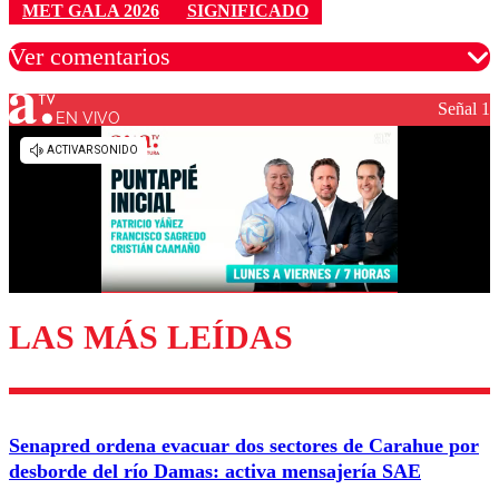
MET GALA 2026
SIGNIFICADO
Ver comentarios
Señal 1
EN VIVO
Los comentarios son moderados para garantizar un
diálogo respetuoso.
Nombre
Correo
LAS MÁS LEÍDAS
Enviar comentario
Senapred ordena evacuar dos sectores de Carahue por
desborde del río Damas: activa mensajería SAE