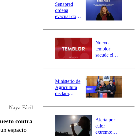
Senapred
ordena
evacuar dos
sectores de
Carahue por
desborde del
río Damas:
Nuevo
activa
temblor
mensajería
sacude el
SAE
norte del país:
revisa la
magnitud y el
epicentro
Ministerio de
Agricultura
declara
emergencia
agrícola para
Naya Fácil
la región de
Ñuble
Alerta por
puesto contra
calor
 un espacio
extremo: