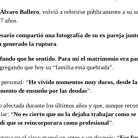
 Álvaro Ballero
, volvió a referirse públicamente a su 
7 años.
sario compartió una fotografía de su ex pareja junt
ha generado la ruptura
.
ofundo que he sentido. Para mí el matrimonio era pa
 agregando que hoy su “familia está quebrada”.
personal: “
He vivido momentos muy duros, desde la
amento de ensueño por las deudas
”.
 afectada durante los últimos años y que, aunque reco
iar: “
No es cierto que no la dejaba trabajar como se 
edí que se reincorporara como profesional
”.
ntova en el circo marcó un antes y un después: “
Ese fue