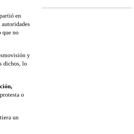
Senapred
activa Alerta
Temprana
partió en
Preventiva en
s autoridades
tres comunas
o que no
cosmovisión y
s dichos, lo
ción,
 protesta o
tiera un