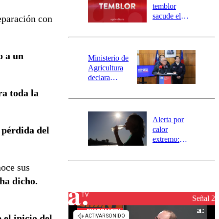
activa
temblor
mensajería
sacude el
separación con
SAE
norte del país:
revisa la
magnitud y el
o a un
epicentro
Ministerio de
Agricultura
declara
emergencia
ra toda la
agrícola para
la región de
Ñuble
Alerta por
 pérdida del
calor
extremo:
Senapred
activa Alerta
noce sus
Temprana
Preventiva en
ha dicho.
tres comunas
Señal 2
 el inicio del