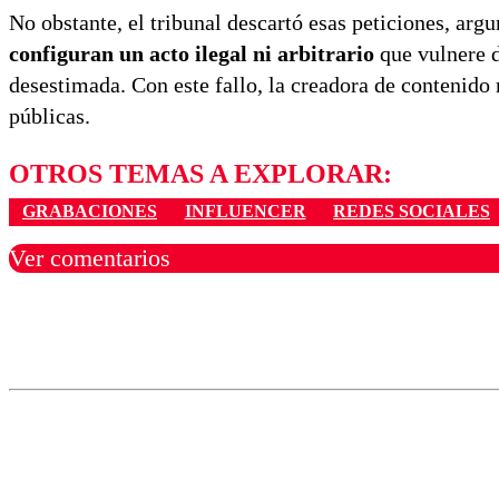
No obstante, el tribunal descartó esas peticiones, ar
configuran un acto ilegal ni arbitrario
que vulnere d
desestimada. Con este fallo, la creadora de contenido 
públicas.
OTROS TEMAS A EXPLORAR:
GRABACIONES
INFLUENCER
REDES SOCIALES
Ver comentarios
Los comentarios son moder
Nombre