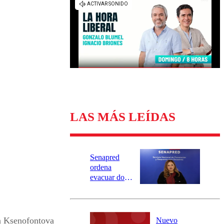
Universidad Católica
Política
Universidad de Chile
Sustentabilidad
LAS MÁS LEÍDAS
Senapred
ordena
evacuar dos
sectores de
Carahue por
desborde del
río Damas:
a Ksenofontova
Nuevo