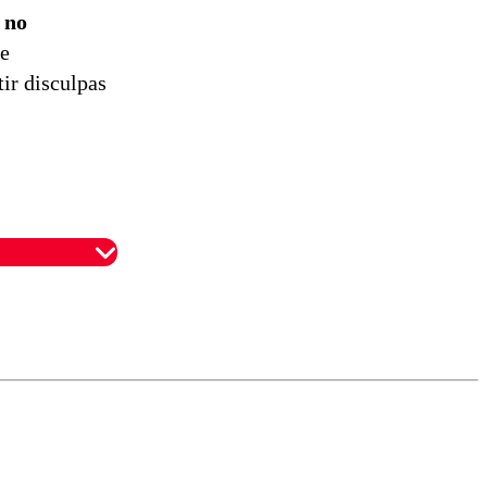
l
no
ue
tir disculpas