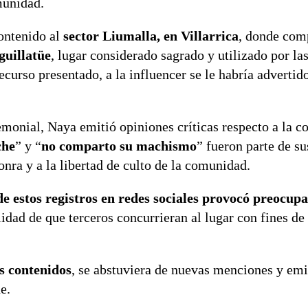
munidad.
contenido al
sector Liumalla, en Villarrica
, donde com
uillatüe
, lugar considerado sagrado y utilizado por la
ecurso presentado, a la influencer se le habría advertid
emonial, Naya emitió opiniones críticas respecto a la 
che
” y “
no comparto su machismo
” fueron parte de su
onra y a la libertad de culto de la comunidad.
e estos registros en redes sociales provocó preocupa
ilidad de que terceros concurrieran al lugar con fines de
os contenidos
, se abstuviera de nuevas menciones y emi
e.