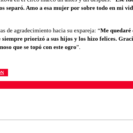
nos separó. Amo a esa mujer por sobre todo en mi vi
ras de agradecimiento hacia su expareja: “
Me quedaré 
 siempre priorizó a sus hijos y los hizo felices. Grac
inoso que se topó con este ogro
”.
ÓN
ados para garantizar un diálogo respetuoso.
Correo