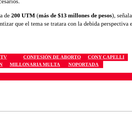
cesarios.
ta de
200 UTM
(
más de
$13 millones de pesos
), señal
tizar que el tema se tratara con la debida perspectiva 
TV
CONFESIÓN DE ABORTO
CONY CAPELLI
N
MILLONARIA MULTA
NOPORTADA
ados para garantizar un diálogo respetuoso.
Correo