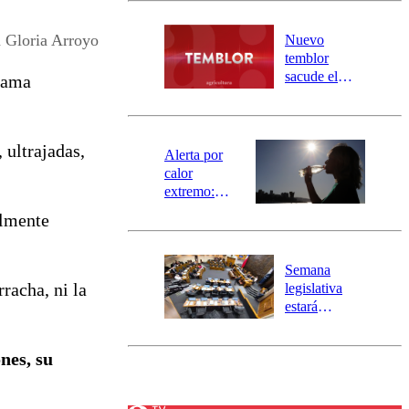
desborde del
río Damas:
 Gloria Arroyo
Nuevo
activa
temblor
mensajería
sacude el
rama
SAE
norte del país:
revisa la
magnitud y el
ultrajadas,
epicentro
Alerta por
calor
extremo:
Senapred
almente
activa Alerta
Temprana
Preventiva en
Semana
tres comunas
rracha, ni la
legislativa
estará
marcada por
el fin de la
ones, su
tramitación
del proyecto
de