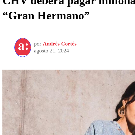
CHV deberá pagar millonar
“Gran Hermano”
por
Andrés Cortés
agosto 21, 2024