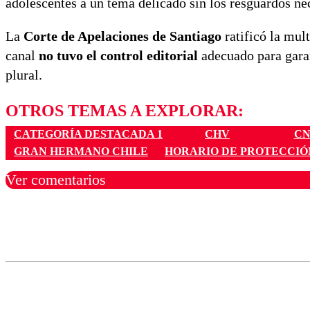
adolescentes a un tema delicado sin los resguardos ne
La
Corte de Apelaciones de Santiago
ratificó la mul
canal
no tuvo el control editorial
adecuado para garan
plural.
OTROS TEMAS A EXPLORAR:
CATEGORÍA DESTACADA 1
CHV
CN
GRAN HERMANO CHILE
HORARIO DE PROTECCIÓ
Ver comentarios
Los comentarios son moder
Nombre