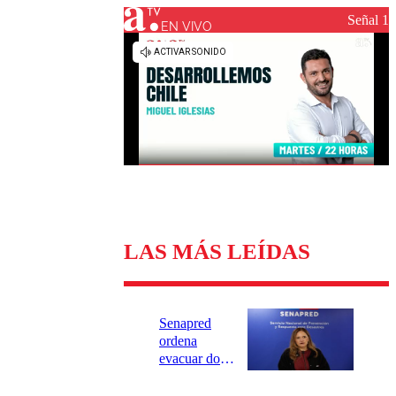
Universidad Católica
Política
Señal 1
Universidad de Chile
Sustentabilidad
EN VIVO
LAS MÁS LEÍDAS
Senapred
ordena
evacuar dos
sectores de
Carahue por