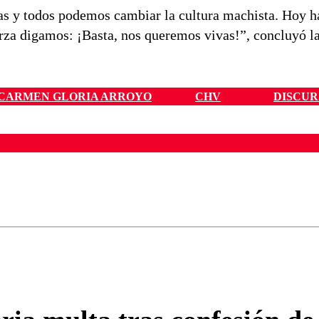
as y todos podemos cambiar la cultura machista. Hoy 
rza digamos: ¡Basta, nos queremos vivas!”, concluyó l
CARMEN GLORIA ARROYO
CHV
DISCUR
ados para garantizar un diálogo respetuoso.
Correo
Enviar c