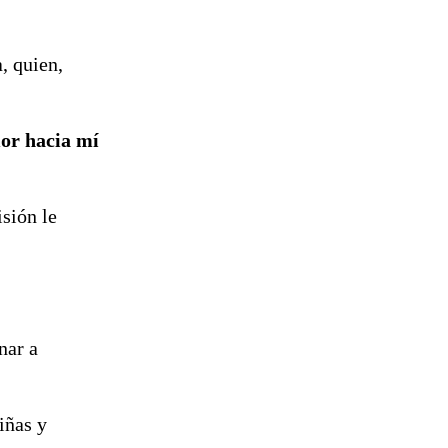
reconstrucción
a, quien,
or hacia mí
isión le
nar a
iñas y