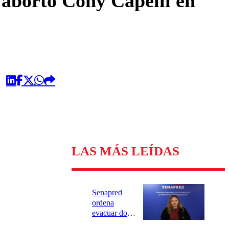
 aborto Cony Capelli en
LAS MÁS LEÍDAS
Senapred
ordena
evacuar dos
sectores de