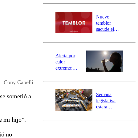
Carahue por
desborde del
río Damas:
Nuevo
activa
temblor
mensajería
sacude el
SAE
norte del país:
revisa la
magnitud y el
epicentro
Alerta por
calor
extremo:
Senapred
activa Alerta
Cony Capelli
Temprana
Preventiva en
Semana
 se sometió a
tres comunas
legislativa
estará
marcada por
e mi hijo”.
el fin de la
tramitación
del proyecto
ió no
de