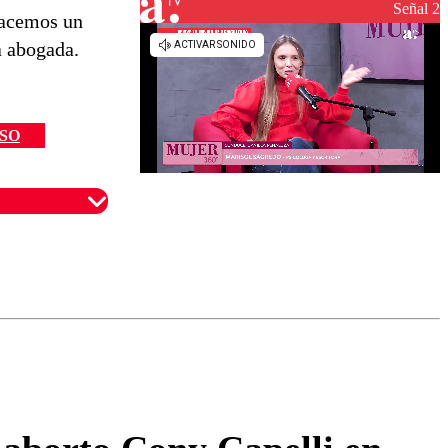
reconstrucción
Señal 2
hacemos un
a abogada.
SO
omentario