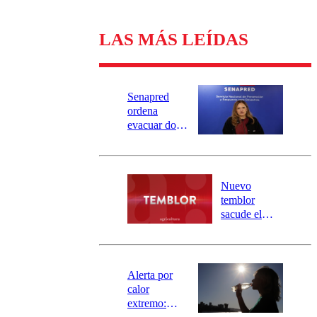
LAS MÁS LEÍDAS
Senapred
ordena
evacuar dos
sectores de
Carahue por
desborde del
río Damas:
Nuevo
activa
temblor
mensajería
sacude el
SAE
norte del país:
revisa la
magnitud y el
epicentro
Alerta por
calor
extremo: