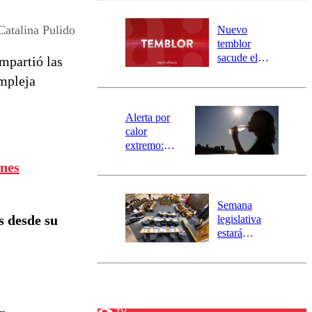
desborde del
río Damas:
Catalina Pulido
Nuevo
activa
temblor
mensajería
sacude el
mpartió las
SAE
norte del país:
ompleja
revisa la
magnitud y el
epicentro
Alerta por
calor
extremo:
Senapred
ones
activa Alerta
Temprana
Preventiva en
Semana
tres comunas
s desde su
legislativa
estará
marcada por
el fin de la
tramitación
del proyecto
de