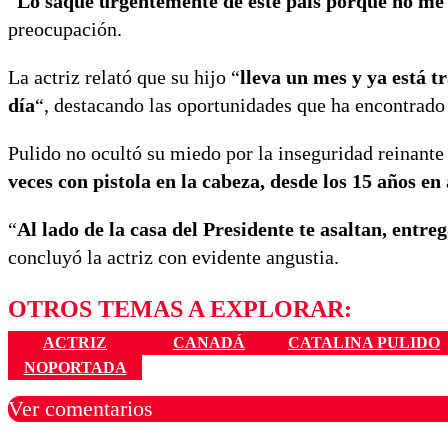
“
Lo saqué urgentemente de este país porque no me 
preocupación.
La actriz relató que su hijo “
lleva un mes y ya está t
día
“, destacando las oportunidades que ha encontrado
Pulido no ocultó su miedo por la inseguridad reinante
veces con pistola en la cabeza, desde los 15 años e
“
Al lado de la casa del Presidente te asaltan, entre
concluyó la actriz con evidente angustia.
OTROS TEMAS A EXPLORAR:
ACTRIZ
CANADÁ
CATALINA PULIDO
NOPORTADA
Ver comentarios