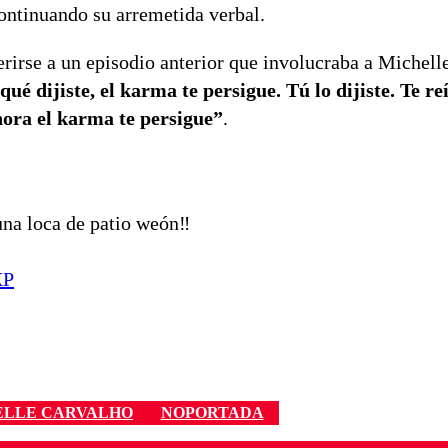
continuando su arremetida verbal.
erirse a un episodio anterior que involucraba a Michell
 dijiste, el karma te persigue. Tú lo dijiste. Te reí
hora el karma te persigue”
.
una loca de patio weón‼️
XP
ELLE CARVALHO
NOPORTADA