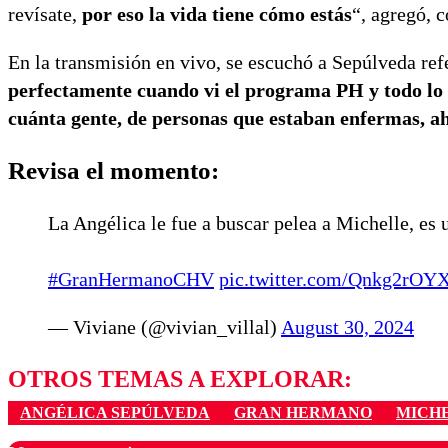
revísate,
por eso la vida tiene cómo estás
“, agregó, 
En la transmisión en vivo, se escuchó a Sepúlveda ref
perfectamente cuando vi el programa PH y todo lo qué
cuánta gente, de personas que estaban enfermas, a
Revisa el momento:
La Angélica le fue a buscar pelea a Michelle, es 
#GranHermanoCHV
pic.twitter.com/Qnkg2rOY
— Viviane (@vivian_villal)
August 30, 2024
OTROS TEMAS A EXPLORAR:
ANGÉLICA SEPÚLVEDA
GRAN HERMANO
MICH