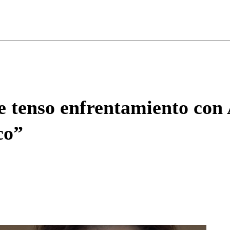
ados para garantizar un diálogo respetuoso.
Correo
Enviar c
e tenso enfrentamiento con
co”