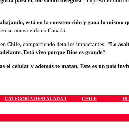
gusta para él, me siento insegura
“, expresó Pulido c
rabajando, está en la construcción y gana lo mismo q
 en su nueva vida en Canadá.
 en Chile, compartiendo detalles impactantes: “
Lo asal
n adelante. Está vivo porque Dios es grande
“.
gas el celular y además te matan. Este es un país invi
CATEGORÍA DESTACADA 1
CHILE
HI