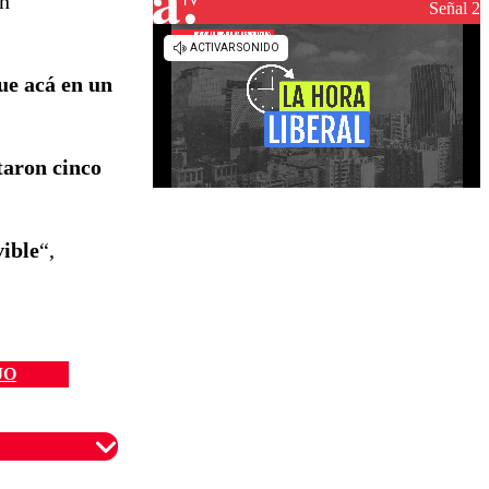
on
reconstrucción
Señal 2
ue acá en un
taron cinco
vible
“,
JO