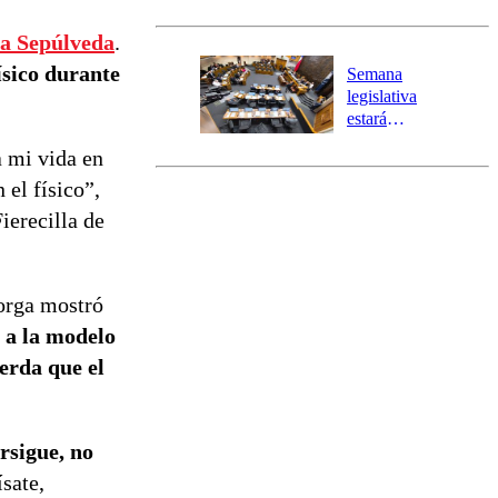
Senapred
activa Alerta
ca Sepúlveda
.
Temprana
Preventiva en
ísico durante
Semana
tres comunas
legislativa
estará
marcada por
a mi vida en
el fin de la
tramitación
el físico”,
del proyecto
ierecilla de
de
reconstrucción
orga mostró
s a la modelo
uerda que el
rsigue, no
sate,