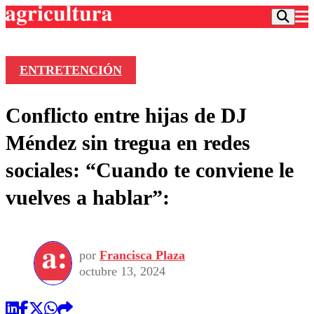
ENTRETENCIÓN
Podcast
Conflicto entre hijas de DJ
Frecuencias
Agricultura TV
Méndez sin tregua en redes
Deportes
sociales: “Cuando te conviene le
Entretención
Colo Colo
Noticias
vuelves a hablar”:
Motor
Vida Social
Otros Deportes
Dato Practico
Publicaciones en medios
Seleccion Chilena
Economía
Opinión
Torneo Internacional
Internacional
por
Francisca Plaza
Programas
Torneo Nacional
Nacional
octubre 13, 2024
Comercial
Universidad Católica
Política
Universidad de Chile
Sustentabilidad