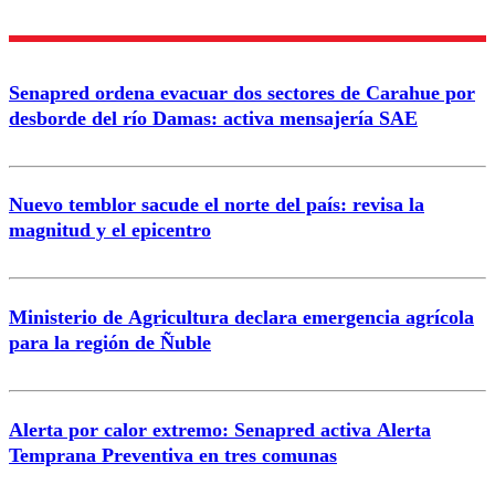
Nombre
Senapred ordena evacuar dos sectores de Carahue por
Correo
desborde del río Damas: activa mensajería SAE
Nuevo temblor sacude el norte del país: revisa la
magnitud y el epicentro
Enviar comentario
Ministerio de Agricultura declara emergencia agrícola
para la región de Ñuble
Alerta por calor extremo: Senapred activa Alerta
Temprana Preventiva en tres comunas