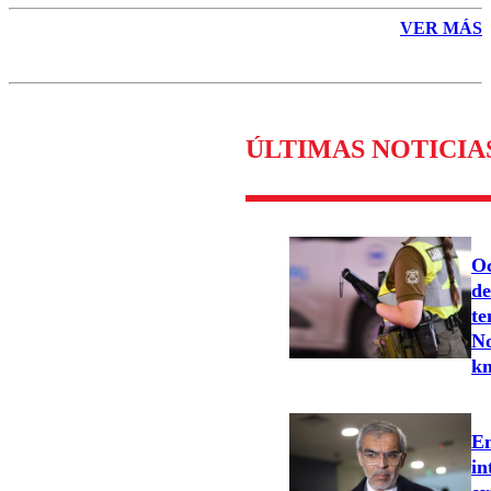
VER MÁS
ÚLTIMAS NOTICIA
Oc
de
te
No
k
En
in