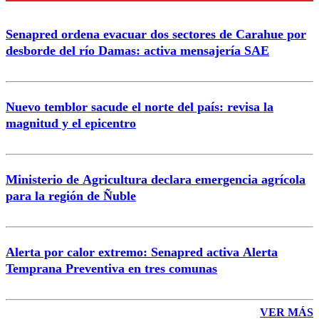
Enviar comentario
Senapred ordena evacuar dos sectores de Carahue por
desborde del río Damas: activa mensajería SAE
Nuevo temblor sacude el norte del país: revisa la
magnitud y el epicentro
Ministerio de Agricultura declara emergencia agrícola
para la región de Ñuble
Alerta por calor extremo: Senapred activa Alerta
Temprana Preventiva en tres comunas
VER MÁS