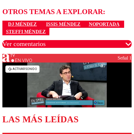
OTROS TEMAS A EXPLORAR:
DJ MÉNDEZ
ISSIS MÉNDEZ
NOPORTADA
STEFFI MÉNDEZ
Ver comentarios
Señal 1
EN VIVO
Los comentarios son moderados para garantizar un
diálogo respetuoso.
Nombre
Correo
LAS MÁS LEÍDAS