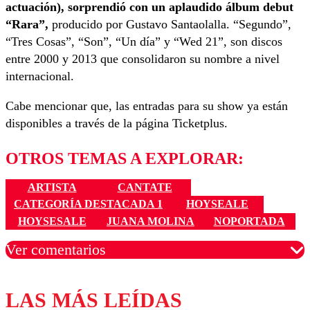
actuación), sorprendió con un aplaudido álbum debut
“Rara”,
producido por Gustavo Santaolalla. “Segundo”,
“Tres Cosas”, “Son”, “Un día” y “Wed 21”, son discos
entre 2000 y 2013 que consolidaron su nombre a nivel
internacional.
Cabe mencionar que, las entradas para su show ya están
disponibles a través de la página Ticketplus.
OTROS TEMAS A EXPLORAR:
ARTISTA
CANTATE
CATEGORÍA DESTACADA 1
HOYSEALE
HOYSESALE
JUANA MOLINA
NOPORTADA
Ver comentarios
LAS MÁS LEÍDAS
Los comentarios son moderados para garantizar un
diálogo respetuoso.