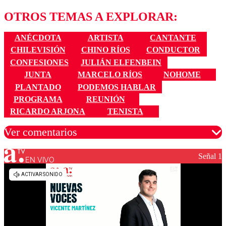
OTROS TEMAS A EXPLORAR:
ANÉCDOTA
ARTISTA
CANTANTE
CHILEVISIÓN
CHINO RÍOS
CONDUCTOR
CONFESIONES
JULIÁN ELFENBEIN
JUNTA
MARCELO RÍOS
NOHOME
PLANTADO
PODEMOS HABLAR
PROGRAMA
REUNIÓN
RICARDO ARJONA
TENISTA
Ver comentarios
Señal 1
EN VIVO
Los comentarios son moderados para garantizar un
diálogo respetuoso.
Nombre
Correo