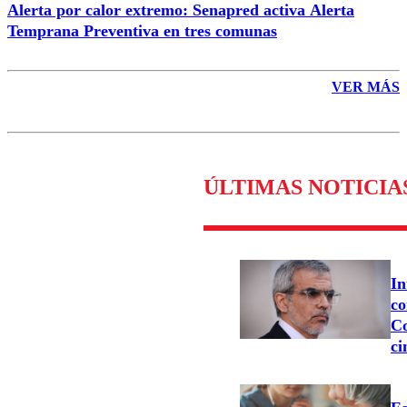
Alerta por calor extremo: Senapred activa Alerta
Temprana Preventiva en tres comunas
VER MÁS
ÚLTIMAS NOTICIA
In
co
Co
ci