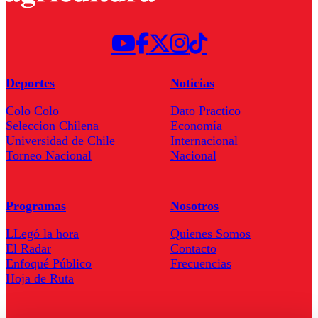
Deportes
Noticias
Colo Colo
Dato Practico
Seleccion Chilena
Economía
Universidad de Chile
Internacional
Torneo Nacional
Nacional
Programas
Nosotros
LLegó la hora
Quienes Somos
El Radar
Contacto
Enfoqué Público
Frecuencias
Hoja de Ruta