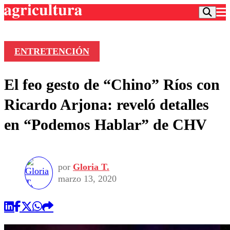
ENTRETENCIÓN
Podcast
El feo gesto de “Chino” Ríos con
Frecuencias
Agricultura TV
Ricardo Arjona: reveló detalles
Deportes
en “Podemos Hablar” de CHV
Entretención
Colo Colo
Noticias
Motor
Vida Social
Otros Deportes
Dato Practico
Publicaciones en medios
por
Gloria T.
Seleccion Chilena
Economía
Opinión
marzo 13, 2020
Torneo Internacional
Internacional
Programas
Torneo Nacional
Nacional
Comercial
Universidad Católica
Política
Universidad de Chile
Sustentabilidad