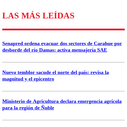
LAS MÁS LEÍDAS
Los comentarios son moderados para garantizar un
diálogo respetuoso.
Nombre
Senapred ordena evacuar dos sectores de Carahue por
Correo
desborde del río Damas: activa mensajería SAE
Nuevo temblor sacude el norte del país: revisa la
magnitud y el epicentro
Enviar comentario
Ministerio de Agricultura declara emergencia agrícola
para la región de Ñuble