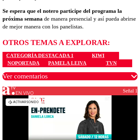
Se espera que el notero participe del programa la
próxima semana
de manera presencial y así pueda abrirse
de mejor manera con los panelistas.
OTROS TEMAS A EXPLORAR:
CATEGORÍA DESTACADA 1
KIWI
NOPORTADA
PAMELA LEIVA
TVN
Ver comentarios
Señal 1
EN VIVO
Los comentarios son moderados para garantizar un
diálogo respetuoso.
Nombre
Correo