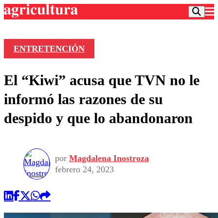
ENTRETENCIÓN
Podcast
El “Kiwi” acusa que TVN no le
Frecuencias
Agricultura TV
informó las razones de su
Deportes
despido y que lo abandonaron
Entretención
Colo Colo
Noticias
Motor
Vida Social
Otros Deportes
Dato Practico
Publicaciones en medios
por
Magdalena Inostroza
Seleccion Chilena
Economía
Opinión
febrero 24, 2023
Torneo Internacional
Internacional
Programas
Torneo Nacional
Nacional
Comercial
Universidad Católica
Política
Universidad de Chile
Sustentabilidad