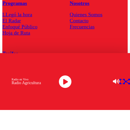
Programas
Nosotros
LLegó la hora
Quienes Somos
El Radar
Contacto
Enfoqué Público
Frecuencias
Hoja de Ruta
Tarifas
Comercial
Tarifas Servel Radio
Radio en Vivo
Radio Agricultura
Radio en Vivo
TV en Vivo
Descarga la APP