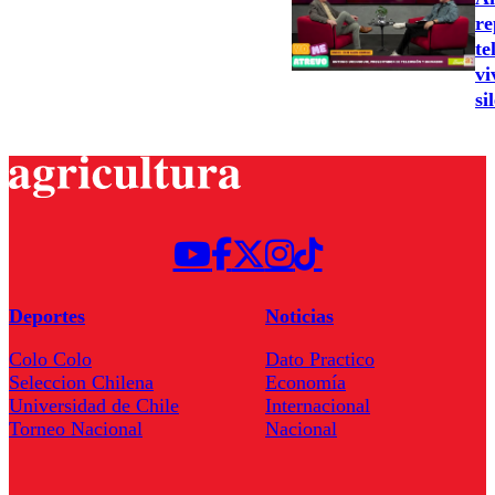
re
te
vi
si
Deportes
Noticias
Colo Colo
Dato Practico
Seleccion Chilena
Economía
Universidad de Chile
Internacional
Torneo Nacional
Nacional