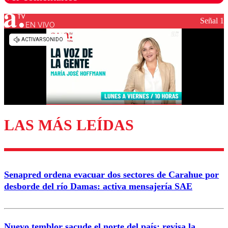
Señal 1
EN VIVO
Los comentarios son moderados para garantizar un
diálogo respetuoso.
Nombre
Correo
LAS MÁS LEÍDAS
Enviar comentario
Senapred ordena evacuar dos sectores de Carahue por
desborde del río Damas: activa mensajería SAE
Nuevo temblor sacude el norte del país: revisa la