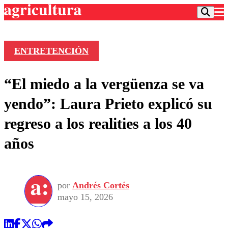
ENTRETENCIÓN
Podcast
“El miedo a la vergüenza se va
Frecuencias
Agricultura TV
yendo”: Laura Prieto explicó su
Deportes
regreso a los realities a los 40
Entretención
Colo Colo
Noticias
años
Motor
Vida Social
Otros Deportes
Dato Practico
Publicaciones en medios
Seleccion Chilena
Economía
Opinión
Torneo Internacional
Internacional
por
Andrés Cortés
Programas
Torneo Nacional
Nacional
mayo 15, 2026
Comercial
Universidad Católica
Política
Universidad de Chile
Sustentabilidad