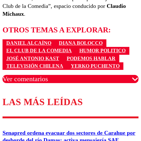
Club de la Comedia”, espacio conducido por
Claudio
Michaux
.
OTROS TEMAS A EXPLORAR:
DANIEL ALCAÍNO
DIANA BOLOCCO
EL CLUB DE LA COMEDIA
HUMOR POLITICO
JOSÉ ANTONIO KAST
PODEMOS HABLAR
TELEVISIÓN CHILENA
YERKO PUCHENTO
Ver comentarios
LAS MÁS LEÍDAS
Los comentarios son moderados para garantizar un
diálogo respetuoso.
Nombre
Senapred ordena evacuar dos sectores de Carahue por
Correo
desborde del río Damas: activa mensajería SAE