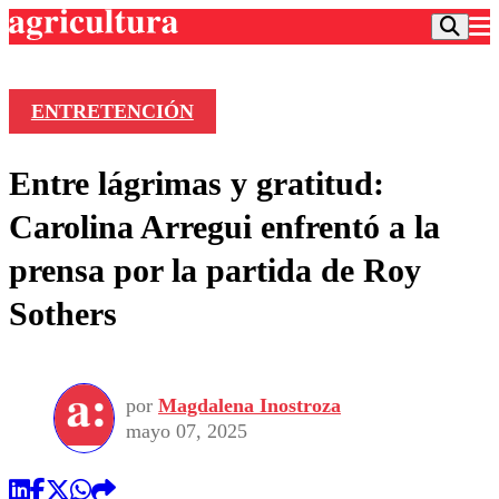
ENTRETENCIÓN
Podcast
Entre lágrimas y gratitud:
Frecuencias
Agricultura TV
Carolina Arregui enfrentó a la
Deportes
prensa por la partida de Roy
Entretención
Colo Colo
Noticias
Sothers
Motor
Vida Social
Otros Deportes
Dato Practico
Publicaciones en medios
Seleccion Chilena
Economía
Opinión
Torneo Internacional
Internacional
por
Magdalena Inostroza
Programas
Torneo Nacional
Nacional
mayo 07, 2025
Comercial
Universidad Católica
Política
Universidad de Chile
Sustentabilidad