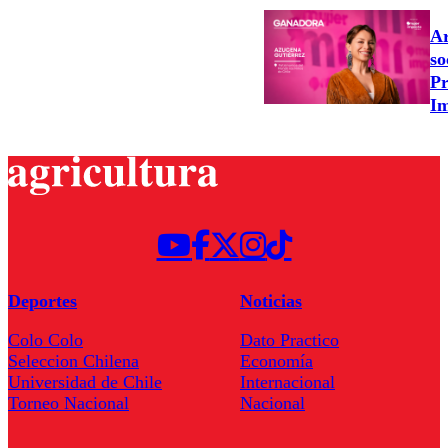
Ar
so
Pr
Im
Deportes
Noticias
Colo Colo
Dato Practico
Seleccion Chilena
Economía
Universidad de Chile
Internacional
Torneo Nacional
Nacional