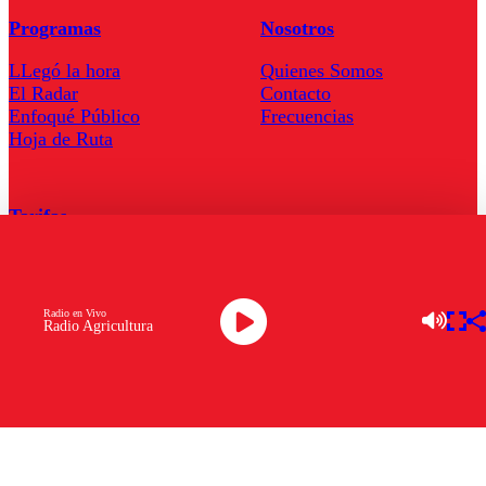
Programas
Nosotros
LLegó la hora
Quienes Somos
El Radar
Contacto
Enfoqué Público
Frecuencias
Hoja de Ruta
Tarifas
Comercial
Tarifas Servel Radio
Radio en Vivo
Radio Agricultura
Radio en Vivo
TV en Vivo
Descarga la APP