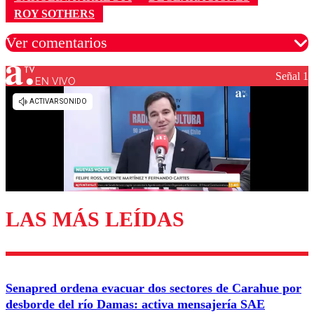
ROY SOTHERS
Ver comentarios
Señal 1
EN VIVO
Los comentarios son moderados para garantizar un
diálogo respetuoso.
Nombre
Correo
LAS MÁS LEÍDAS
Enviar comentario
Senapred ordena evacuar dos sectores de Carahue por
desborde del río Damas: activa mensajería SAE