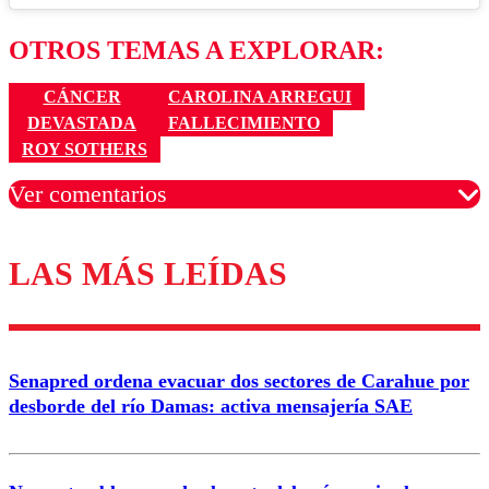
OTROS TEMAS A EXPLORAR:
CÁNCER
CAROLINA ARREGUI
DEVASTADA
FALLECIMIENTO
ROY SOTHERS
Ver comentarios
LAS MÁS LEÍDAS
Los comentarios son moderados para garantizar un
diálogo respetuoso.
Nombre
Senapred ordena evacuar dos sectores de Carahue por
Correo
desborde del río Damas: activa mensajería SAE