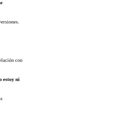
ue
versiones.
elación con
o estoy ni
as