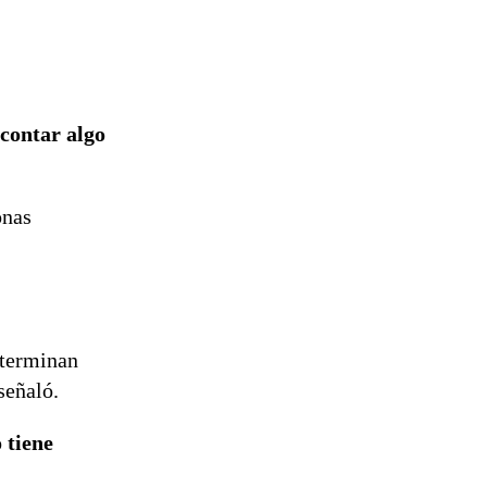
 contar algo
onas
 terminan
 señaló.
 tiene