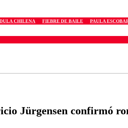
DULA CHILENA
FIEBRE DE BAILE
PAULA ESCOBA
ados para garantizar un diálogo respetuoso.
Correo
Enviar c
ricio Jürgensen confirmó ro