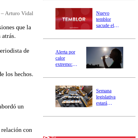
desborde del
río Damas:
 – Arturo Vidal
Nuevo
activa
temblor
mensajería
sacude el
siones que la
SAE
norte del país:
 atrás.
revisa la
magnitud y el
eriodista de
epicentro
Alerta por
calor
extremo:
Senapred
de los hechos.
activa Alerta
Temprana
Preventiva en
Semana
tres comunas
legislativa
estará
 abordó un
marcada por
el fin de la
tramitación
del proyecto
 relación con
de