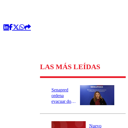
LAS MÁS LEÍDAS
Senapred
ordena
evacuar dos
sectores de
Carahue por
desborde del
río Damas:
Nuevo