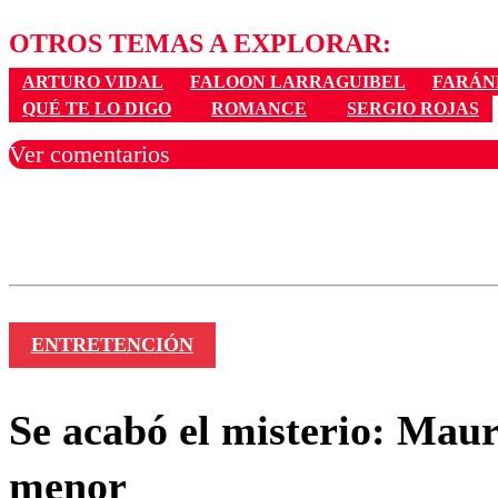
OTROS TEMAS A EXPLORAR:
ARTURO VIDAL
FALOON LARRAGUIBEL
FARÁN
QUÉ TE LO DIGO
ROMANCE
SERGIO ROJAS
Ver comentarios
Los comentarios son moder
Nombre
ENTRETENCIÓN
Se acabó el misterio: Mau
menor