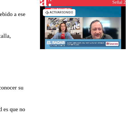
reconstrucción
Señal 2
debido a ese
alla,
conocer su
d es que no