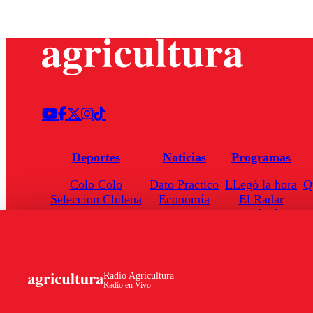
Deportes
Noticias
Programas
Colo Colo
Dato Practico
LLegó la hora
Q
Seleccion Chilena
Economía
El Radar
Universidad de Chile
Internacional
Enfoqué Público
Torneo Nacional
Nacional
Hoja de Ruta
Radio Agricultura
Radio en Vivo