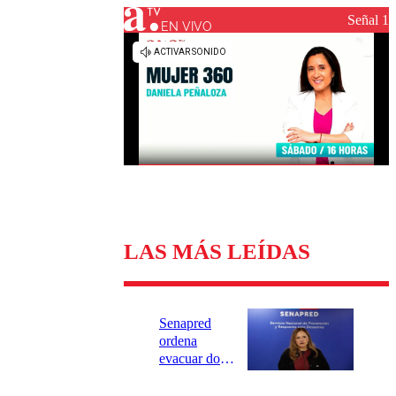
Universidad Católica
Política
Señal 1
Universidad de Chile
Sustentabilidad
EN VIVO
LAS MÁS LEÍDAS
Senapred
ordena
evacuar dos
sectores de
Carahue por