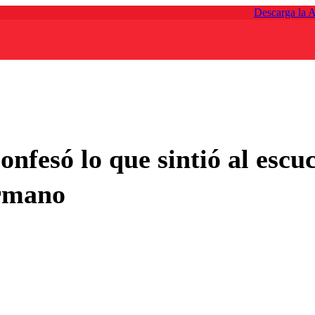
Descarga la 
nfesó lo que sintió al escuc
ermano