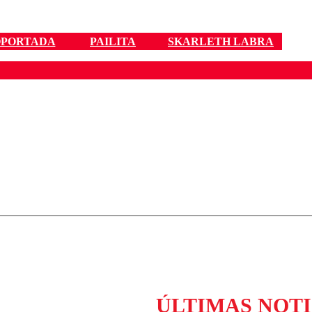
PORTADA
PAILITA
SKARLETH LABRA
ados para garantizar un diálogo respetuoso.
Correo
Enviar c
ÚLTIMAS NOTI