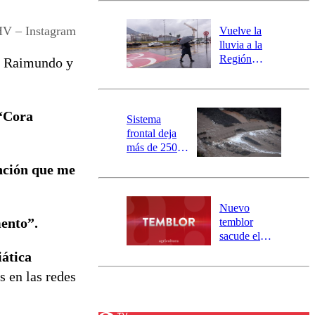
desborde del
río Damas:
V – Instagram
Vuelve la
activa
lluvia a la
mensajería
Región
re Raimundo y
SAE
Metropolitana:
este es el
pronóstico de
 “Cora
la DMC para
Sistema
este viernes
frontal deja
más de 250
damnificados
anción que me
y 317
personas
aisladas entre
Nuevo
Valparaíso y
mento”.
temblor
Los Ríos
sacude el
norte del país:
ática
revisa la
 en las redes
magnitud y el
epicentro