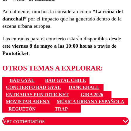
Actualmente, muchos la consideran como
“La reina del
dancehall”
por el impacto que ha generado dentro de la
escena urbana europea.
Las entradas para el concierto estarán disponibles desde
este
viernes 8 de mayo a las 10:00 horas
a través de
Puntoticket
.
OTROS TEMAS A EXPLORAR:
BAD GYAL
BAD GYAL CHILE
CONCIERTO BAD GYAL
DANCEHALL
ENTRADAS PUNTOTICKET
GIRA 2026
MOVISTAR ARENA
MÚSICA URBANA ESPAÑOLA
REGUETÓN
TRAP
Ver comentarios