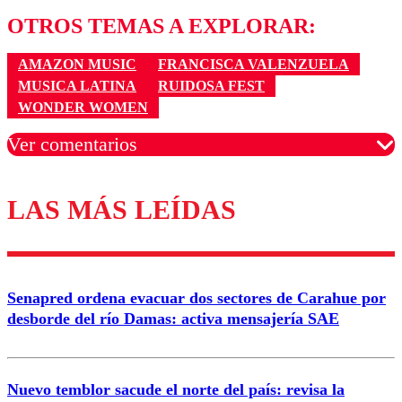
OTROS TEMAS A EXPLORAR:
AMAZON MUSIC
FRANCISCA VALENZUELA
MUSICA LATINA
RUIDOSA FEST
WONDER WOMEN
Ver comentarios
LAS MÁS LEÍDAS
Los comentarios son moderados para garantizar un
diálogo respetuoso.
Nombre
Senapred ordena evacuar dos sectores de Carahue por
Correo
desborde del río Damas: activa mensajería SAE
Nuevo temblor sacude el norte del país: revisa la