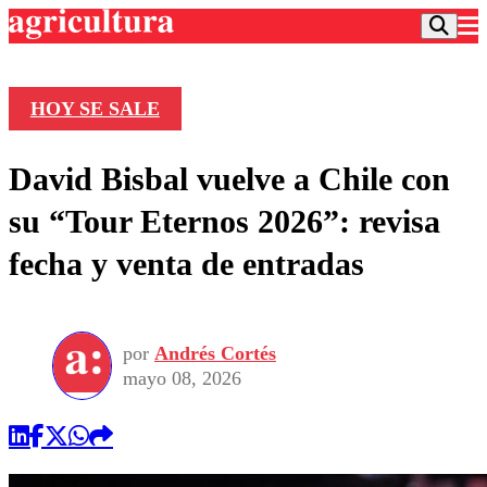
HOY SE SALE
Podcast
David Bisbal vuelve a Chile con
Frecuencias
Agricultura TV
su “Tour Eternos 2026”: revisa
Deportes
fecha y venta de entradas
Entretención
Colo Colo
Noticias
Motor
Vida Social
Otros Deportes
Dato Practico
Publicaciones en medios
por
Andrés Cortés
Seleccion Chilena
Economía
Opinión
mayo 08, 2026
Torneo Internacional
Internacional
Programas
Torneo Nacional
Nacional
Comercial
Universidad Católica
Política
Universidad de Chile
Sustentabilidad