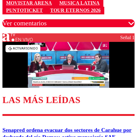
MOVISTAR ARENA
MUSICA LATINA
PUNTOTICKET
TOUR ETERNOS 2026
Ver comentarios
Señal 1
EN VIVO
Los comentarios son moderados para garantizar un
diálogo respetuoso.
Nombre
Correo
LAS MÁS LEÍDAS
Enviar comentario
Senapred ordena evacuar dos sectores de Carahue por