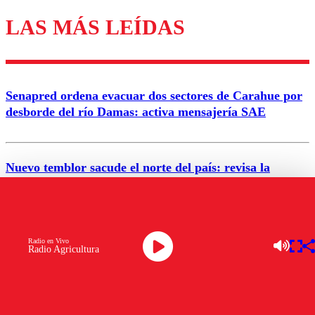
LAS MÁS LEÍDAS
Los comentarios son moderados para garantizar un
diálogo respetuoso.
Nombre
Senapred ordena evacuar dos sectores de Carahue por
Correo
desborde del río Damas: activa mensajería SAE
Nuevo temblor sacude el norte del país: revisa la
magnitud y el epicentro
Enviar comentario
Alerta por calor extremo: Senapred activa Alerta
Radio en Vivo
Radio Agricultura
Temprana Preventiva en tres comunas
Semana legislativa estará marcada por el fin de la