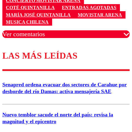
CONCIERTO MOVISTAR ARENA
COTÉ QUINTANILLA
ENTRADAS AGOTADAS
MARÍA JOSÉ QUINTANILLA
MOVISTAR ARENA
MUSICA CHILENA
Ver comentarios
LAS MÁS LEÍDAS
Los comentarios son moderados para garantizar un
diálogo respetuoso.
Nombre
Senapred ordena evacuar dos sectores de Carahue por
Correo
desborde del río Damas: activa mensajería SAE
Nuevo temblor sacude el norte del país: revisa la
magnitud y el epicentro
Enviar comentario