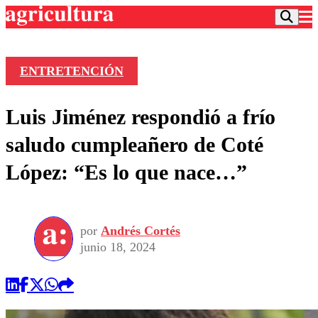
ENTRETENCIÓN
Podcast
Luis Jiménez respondió a frío
Frecuencias
Agricultura TV
saludo cumpleañero de Coté
Deportes
López: “Es lo que nace…”
Entretención
Colo Colo
Noticias
Motor
Vida Social
Otros Deportes
Dato Practico
Publicaciones en medios
por
Andrés Cortés
Seleccion Chilena
Economía
Opinión
junio 18, 2024
Torneo Internacional
Internacional
Programas
Torneo Nacional
Nacional
Comercial
Universidad Católica
Política
Universidad de Chile
Sustentabilidad