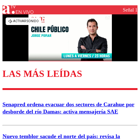
Señal 1
EN VIVO
Los comentarios son moderados para garantizar un
diálogo respetuoso.
Nombre
Correo
LAS MÁS LEÍDAS
Enviar comentario
Senapred ordena evacuar dos sectores de Carahue por
desborde del río Damas: activa mensajería SAE
Nuevo temblor sacude el norte del país: revisa la