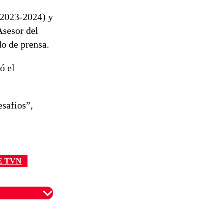
tres comunas
(2023-2024) y
Asesor del
do de prensa.
ó el
esafíos”,
E TVN