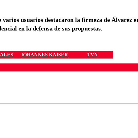
 varios usuarios destacaron la firmeza de Álvarez en
encial en la defensa de sus propuestas
.
IALES
JOHANNES KAISER
TVN
ados para garantizar un diálogo respetuoso.
Correo
Enviar c