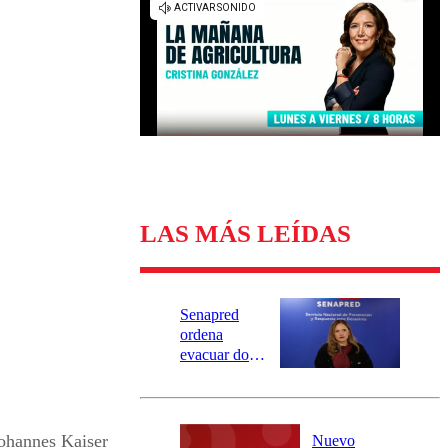
Universidad Católica
Política
Universidad de Chile
Sustentabilidad
LAS MÁS LEÍDAS
Senapred
ordena
evacuar dos
sectores de
Carahue por
desborde del
río Damas:
ohannes Kaiser
Nuevo