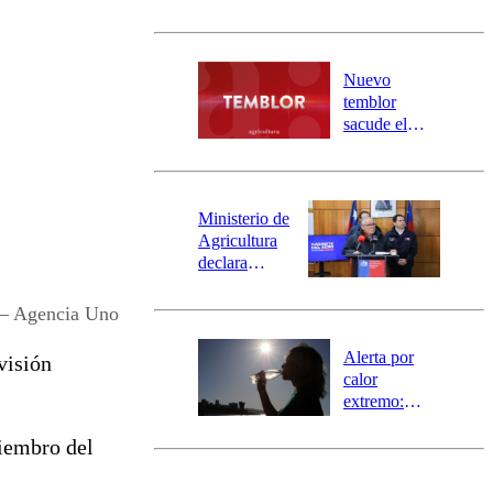
sectores de
Carahue por
desborde del
río Damas:
Nuevo
activa
temblor
mensajería
sacude el
SAE
norte del país:
revisa la
magnitud y el
epicentro
Ministerio de
Agricultura
declara
emergencia
agrícola para
– Agencia Uno
la región de
Ñuble
Alerta por
visión
calor
extremo:
Senapred
iembro del
activa Alerta
Temprana
Preventiva en