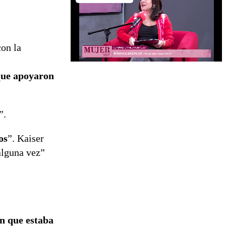
con la
que apoyaron
”.
os
”. Kaiser
alguna vez”
en que estaba