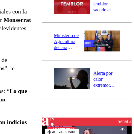
activa
temblor
mensajería
sacude el
iales con la
SAE
norte del país:
or
Monserrat
revisa la
elevidentes.
magnitud y el
epicentro
Ministerio de
Agricultura
declara
emergencia
 de
agrícola para
la región de
as
”, le
Ñuble
Alerta por
calor
extremo:
s: “
Lo que
Senapred
activa Alerta
 un
Temprana
Preventiva en
tres comunas
Señal 2
an indicios