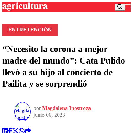
ENTRETENCIÓN
Podcast
“Necesito la corona a mejor
Frecuencias
Agricultura TV
madre del mundo”: Cata Pulido
Deportes
llevó a su hijo al concierto de
Entretención
Colo Colo
Noticias
Pailita y se sorprendió
Motor
Vida Social
Otros Deportes
Dato Practico
Publicaciones en medios
Seleccion Chilena
Economía
Opinión
Torneo Internacional
Internacional
por
Magdalena Inostroza
Programas
Torneo Nacional
Nacional
junio 06, 2023
Comercial
Universidad Católica
Política
Universidad de Chile
Sustentabilidad