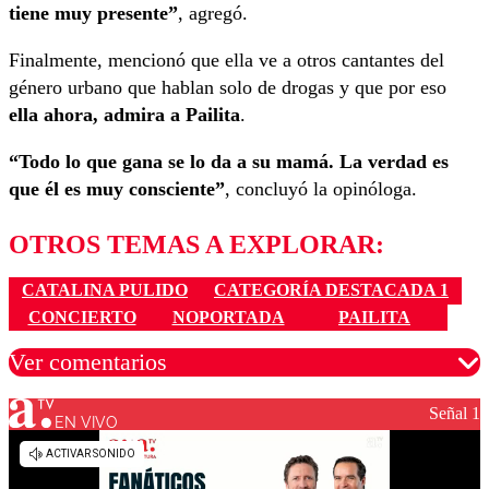
tiene muy presente”
, agregó.
Finalmente, mencionó que ella ve a otros cantantes del
género urbano que hablan solo de drogas y que por eso
ella ahora, admira a Pailita
.
“Todo lo que gana se lo da a su mamá. La verdad es
que él es muy consciente”
, concluyó la opinóloga.
OTROS TEMAS A EXPLORAR:
CATALINA PULIDO
CATEGORÍA DESTACADA 1
CONCIERTO
NOPORTADA
PAILITA
Ver comentarios
Señal 1
EN VIVO
Los comentarios son moderados para garantizar un
diálogo respetuoso.
Nombre