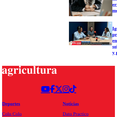
er
m
Ig
pr
en
so
y 
Deportes
Noticias
Colo Colo
Dato Practico