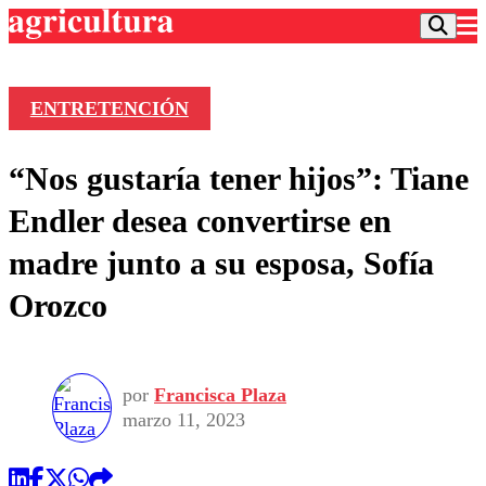
ENTRETENCIÓN
Podcast
“Nos gustaría tener hijos”: Tiane
Frecuencias
Agricultura TV
Endler desea convertirse en
Deportes
madre junto a su esposa, Sofía
Entretención
Colo Colo
Noticias
Orozco
Motor
Vida Social
Otros Deportes
Dato Practico
Publicaciones en medios
Seleccion Chilena
Economía
Opinión
Torneo Internacional
Internacional
por
Francisca Plaza
Programas
Torneo Nacional
Nacional
marzo 11, 2023
Comercial
Universidad Católica
Política
Universidad de Chile
Sustentabilidad