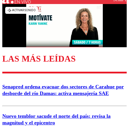
EN VIVO
Los comentarios son moderados para garantizar un
diálogo respetuoso.
Nombre
Correo
LAS MÁS LEÍDAS
Enviar comentario
Senapred ordena evacuar dos sectores de Carahue por
desborde del río Damas: activa mensajería SAE
Nuevo temblor sacude el norte del país: revisa la
magnitud y el epicentro