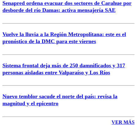
Senapred ordena evacuar dos sectores de Carahue por
Correo
desborde del río Damas: activa mensajería SAE
Vuelve la lluvia a la Región Metropolitana: este es el
pronóstico de la DMC para este viernes
Enviar comentario
Sistema frontal deja más de 250 damnificados y 317
personas aisladas entre Valparaíso y Los Ríos
Nuevo temblor sacude el norte del país: revisa la
magnitud y el epicentro
VER MÁS