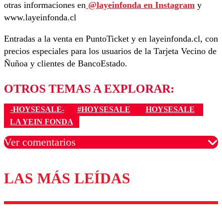
otras informaciones en
@layeinfonda en Instagram
y
www.layeinfonda.cl
Entradas a la venta en PuntoTicket y en layeinfonda.cl, con
precios especiales para los usuarios de la Tarjeta Vecino de
Ñuñoa y clientes de BancoEstado.
OTROS TEMAS A EXPLORAR:
-HOYSESALE-
#HOYSESALE
HOYSESALE
LA YEIN FONDA
Ver comentarios
LAS MÁS LEÍDAS
Los comentarios son moderados para garantizar un
diálogo respetuoso.
Nombre