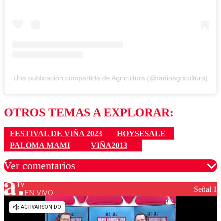
Una publicación compartida de Agricultura (@radioagricultura)
OTROS TEMAS A EXPLORAR:
FESTIVAL DE VIÑA 2023
HOYSESALE
PALOMA MAMI
VIÑA2013
Ver comentarios
Señal 1
EN VIVO
Los comentarios son moderados para garantizar un
diálogo respetuoso.