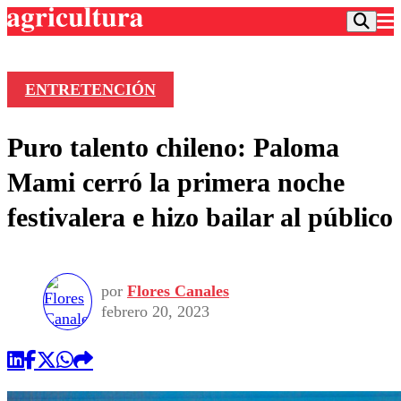
ENTRETENCIÓN
Podcast
Puro talento chileno: Paloma
Frecuencias
Agricultura TV
Mami cerró la primera noche
Deportes
festivalera e hizo bailar al público
Entretención
Colo Colo
Noticias
Motor
Vida Social
Otros Deportes
Dato Practico
Publicaciones en medios
por
Flores Canales
Seleccion Chilena
Economía
Opinión
febrero 20, 2023
Torneo Internacional
Internacional
Programas
Torneo Nacional
Nacional
Comercial
Universidad Católica
Política
Universidad de Chile
Sustentabilidad