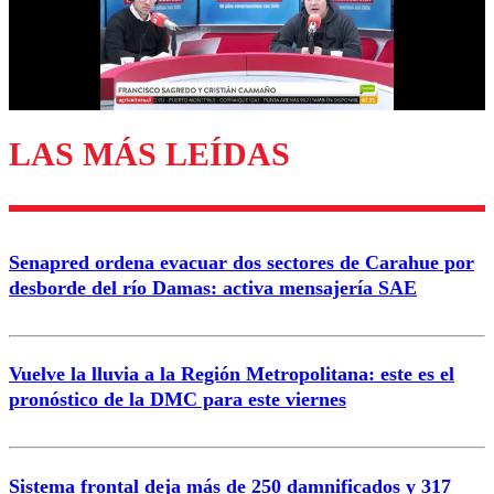
Nombre
Correo
LAS MÁS LEÍDAS
Enviar comentario
Senapred ordena evacuar dos sectores de Carahue por
desborde del río Damas: activa mensajería SAE
Vuelve la lluvia a la Región Metropolitana: este es el
pronóstico de la DMC para este viernes
Sistema frontal deja más de 250 damnificados y 317