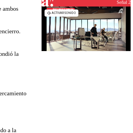
reconstrucción
Señal 2
re ambos
encierro.
ondió la
cercamiento
do a la