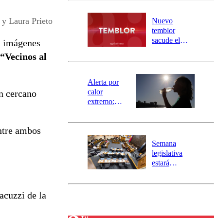
desborde del
río Damas:
y Laura Prieto
Nuevo
activa
temblor
mensajería
sacude el
s imágenes
SAE
norte del país:
“Vecinos al
revisa la
magnitud y el
epicentro
Alerta por
calor
n cercano
extremo:
Senapred
activa Alerta
entre ambos
Temprana
Preventiva en
Semana
tres comunas
legislativa
estará
marcada por
el fin de la
tramitación
acuzzi de la
del proyecto
de