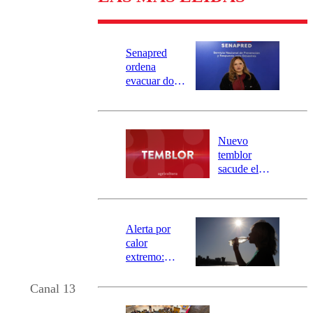
Senapred
ordena
evacuar dos
sectores de
Carahue por
desborde del
río Damas:
Nuevo
activa
temblor
mensajería
sacude el
SAE
norte del país:
revisa la
magnitud y el
epicentro
Alerta por
calor
extremo:
Senapred
activa Alerta
Canal 13
Temprana
Preventiva en