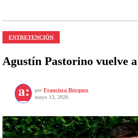
Los comentarios son moder
Nombre
ENTRETENCIÓN
Agustín Pastorino vuelve a 
por
Francisca Bórquez
mayo 13, 2026