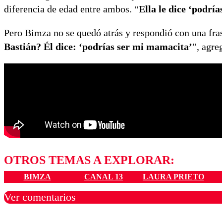
diferencia de edad entre ambos. “
Ella le dice ‘podría
Pero Bimza no se quedó atrás y respondió con una fra
Bastián? Él dice: ‘podrías ser mi mamacita’
”, agre
OTROS TEMAS A EXPLORAR:
BIMZA
CANAL 13
LAURA PRIETO
Ver comentarios