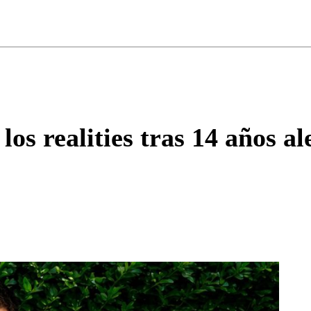
ados para garantizar un diálogo respetuoso.
Correo
Enviar c
los realities tras 14 años a