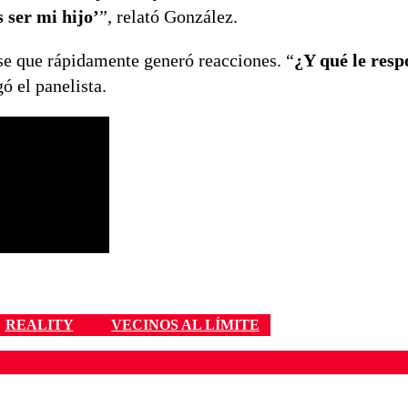
s ser mi hijo’
”, relató González.
se que rápidamente generó reacciones. “
¿Y qué le res
gó el panelista.
REALITY
VECINOS AL LÍMITE