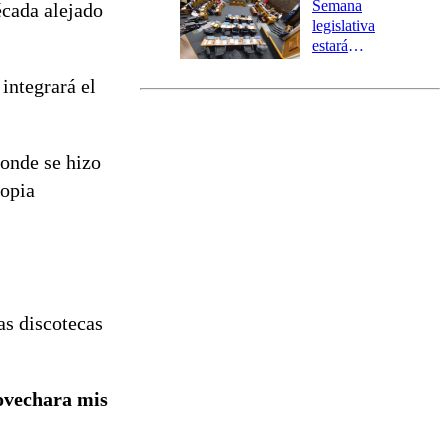
Semana
écada alejado
tres comunas
legislativa
estará
marcada por
 integrará el
el fin de la
tramitación
del proyecto
de
donde se hizo
reconstrucción
ropia
as discotecas
ovechara mis