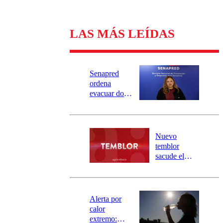
LAS MÁS LEÍDAS
Senapred
ordena
evacuar dos
sectores de
Carahue por
desborde del
río Damas:
Nuevo
activa
temblor
mensajería
sacude el
SAE
norte del país:
revisa la
magnitud y el
epicentro
Alerta por
calor
extremo: