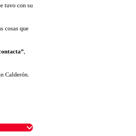
ue tuvo con su
s cosas que
contacta”
,
án Calderón.