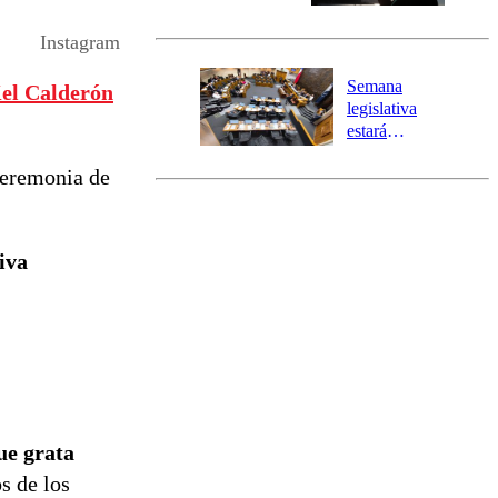
Senapred
activa Alerta
Instagram
Temprana
Preventiva en
Semana
el Calderón
tres comunas
legislativa
estará
marcada por
ceremonia de
el fin de la
tramitación
del proyecto
de
iva
reconstrucción
ue grata
s de los