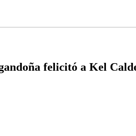
ados para garantizar un diálogo respetuoso.
Correo
Enviar c
ndoña felicitó a Kel Calde