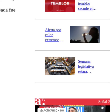
activa
temblor
mensajería
sacude el
sada fue
SAE
norte del país:
revisa la
magnitud y el
epicentro
Alerta por
calor
extremo:
Senapred
activa Alerta
Temprana
Preventiva en
Semana
tres comunas
legislativa
estará
marcada por
el fin de la
tramitación
del proyecto
de
reconstrucción
Señal 2