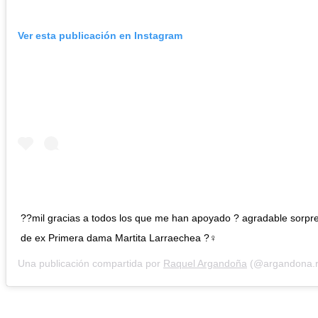
Ver esta publicación en Instagram
??mil gracias a todos los que me han apoyado ? agradable sorpr
de ex Primera dama Martita Larraechea ?‍♀️
Una publicación compartida por
Raquel Argandoña
(@argandona.r