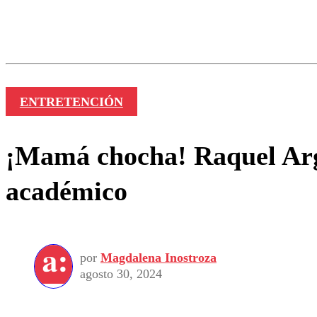
Los comentarios son moder
Nombre
ENTRETENCIÓN
¡Mamá chocha! Raquel Arga
académico
por
Magdalena Inostroza
agosto 30, 2024