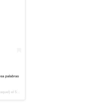
esa palabras
aquel) el
5 de Jun de 2019 a las 10:52 PDT