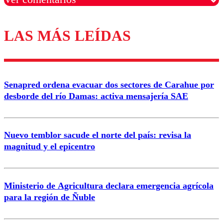
LAS MÁS LEÍDAS
Los comentarios son moderados para garantizar un
diálogo respetuoso.
Nombre
Senapred ordena evacuar dos sectores de Carahue por
Correo
desborde del río Damas: activa mensajería SAE
Nuevo temblor sacude el norte del país: revisa la
magnitud y el epicentro
Enviar comentario
Ministerio de Agricultura declara emergencia agrícola
para la región de Ñuble