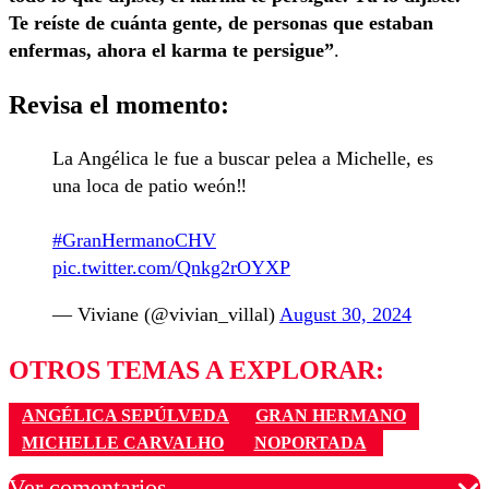
Te reíste de cuánta gente, de personas que estaban
enfermas, ahora el karma te persigue”
.
Revisa el momento:
La Angélica le fue a buscar pelea a Michelle, es
una loca de patio weón‼️
#GranHermanoCHV
pic.twitter.com/Qnkg2rOYXP
— Viviane (@vivian_villal)
August 30, 2024
OTROS TEMAS A EXPLORAR:
ANGÉLICA SEPÚLVEDA
GRAN HERMANO
MICHELLE CARVALHO
NOPORTADA
Ver comentarios