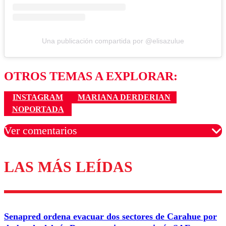
Una publicación compartida por @elisazulue
OTROS TEMAS A EXPLORAR:
INSTAGRAM
MARIANA DERDERIAN
NOPORTADA
Ver comentarios
LAS MÁS LEÍDAS
Los comentarios son moderados para garantizar un
diálogo respetuoso.
Nombre
Senapred ordena evacuar dos sectores de Carahue por
Correo