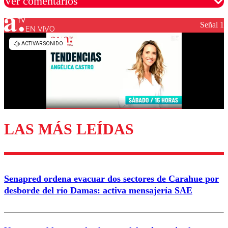
Ver comentarios
Señal 1
EN VIVO
Los comentarios son moderados para garantizar un
diálogo respetuoso.
Nombre
Correo
LAS MÁS LEÍDAS
Enviar comentario
Senapred ordena evacuar dos sectores de Carahue por
desborde del río Damas: activa mensajería SAE