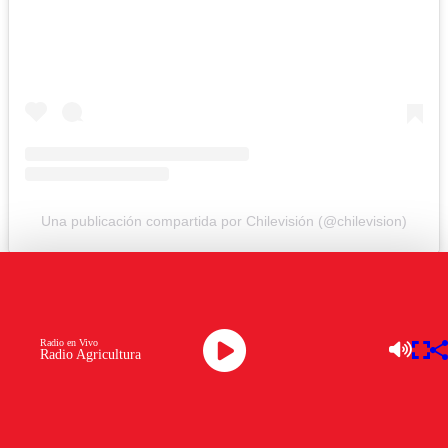
Una publicación compartida por Chilevisión (@chilevision)
OTROS TEMAS A EXPLORAR:
CATEGORÍA DESTACADA 1
Radio en Vivo
Radio Agricultura
FALOON LARRAGUIBEL
KAROL LUCERO
NOPORTADA
Ver comentarios