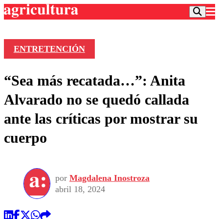
ENTRETENCIÓN
Podcast
“Sea más recatada…”: Anita
Frecuencias
Agricultura TV
Alvarado no se quedó callada
Deportes
ante las críticas por mostrar su
Entretención
Colo Colo
Noticias
cuerpo
Motor
Vida Social
Otros Deportes
Dato Practico
Publicaciones en medios
Seleccion Chilena
Economía
Opinión
Torneo Internacional
Internacional
por
Magdalena Inostroza
Programas
Torneo Nacional
Nacional
abril 18, 2024
Comercial
Universidad Católica
Política
Universidad de Chile
Sustentabilidad