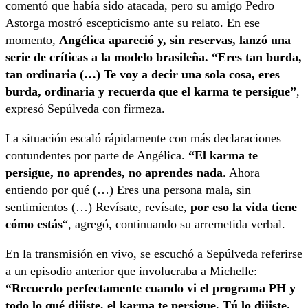
comentó que había sido atacada, pero su amigo Pedro
Astorga mostró escepticismo ante su relato. En ese
momento,
Angélica apareció y, sin reservas, lanzó una
serie de críticas a la modelo brasileña. “Eres tan burda,
tan ordinaria (…) Te voy a decir una sola cosa, eres
burda, ordinaria y recuerda que el karma te persigue”
,
expresó Sepúlveda con firmeza.
La situación escaló rápidamente con más declaraciones
contundentes por parte de Angélica.
“El karma te
persigue, no aprendes, no aprendes nada
. Ahora
entiendo por qué (…) Eres una persona mala, sin
sentimientos (…) Revísate, revísate,
por eso la vida tiene
cómo estás
“, agregó, continuando su arremetida verbal.
En la transmisión en vivo, se escuchó a Sepúlveda referirse
a un episodio anterior que involucraba a Michelle:
“Recuerdo perfectamente cuando vi el programa PH y
todo lo qué dijiste, el karma te persigue. Tú lo dijiste.