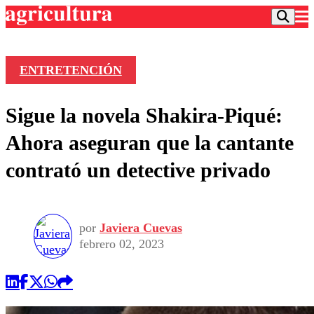
ENTRETENCIÓN
Podcast
Sigue la novela Shakira-Piqué:
Frecuencias
Agricultura TV
Ahora aseguran que la cantante
Deportes
contrató un detective privado
Entretención
Colo Colo
Noticias
Motor
Vida Social
Otros Deportes
Dato Practico
Publicaciones en medios
por
Javiera Cuevas
Seleccion Chilena
Economía
Opinión
febrero 02, 2023
Torneo Internacional
Internacional
Programas
Torneo Nacional
Nacional
Comercial
Universidad Católica
Política
Universidad de Chile
Sustentabilidad