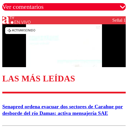
Ver comentarios
Señal 1
EN VIVO
Los comentarios son moderados para garantizar un
diálogo respetuoso.
Nombre
Correo
LAS MÁS LEÍDAS
Enviar comentario
Senapred ordena evacuar dos sectores de Carahue por
desborde del río Damas: activa mensajería SAE