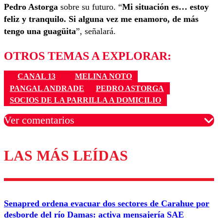
Pedro Astorga
sobre su futuro. “
Mi situación es… estoy
feliz y tranquilo. Si alguna vez me enamoro, de más
tengo una guagüita
”, señalará.
OTROS TEMAS A EXPLORAR:
CANAL 13
MELINA NOTO
PANGAL ANDRADE
PEDRO ASTORGA
SOCIOS DE LA PARRILLA A DOMICILIO
Ver comentarios
LAS MÁS LEÍDAS
Los comentarios son moderados para garantizar un
diálogo respetuoso.
Nombre
Senapred ordena evacuar dos sectores de Carahue por
Correo
desborde del río Damas: activa mensajería SAE