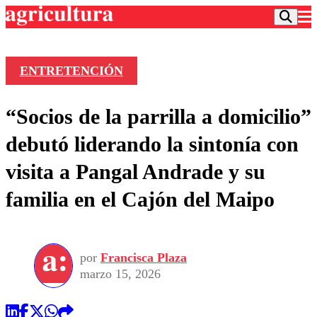
ENTRETENCIÓN
Podcast
“Socios de la parrilla a domicilio”
Frecuencias
Agricultura TV
debutó liderando la sintonía con
Deportes
visita a Pangal Andrade y su
Entretención
Colo Colo
Noticias
familia en el Cajón del Maipo
Motor
Vida Social
Otros Deportes
Dato Practico
Publicaciones en medios
Seleccion Chilena
Economía
Opinión
Torneo Internacional
Internacional
por
Francisca Plaza
Programas
Torneo Nacional
Nacional
marzo 15, 2026
Comercial
Universidad Católica
Política
Universidad de Chile
Sustentabilidad