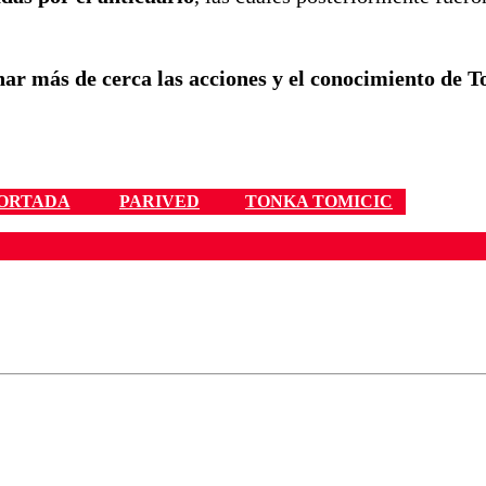
nar más de cerca las acciones y el conocimiento de T
ORTADA
PARIVED
TONKA TOMICIC
ados para garantizar un diálogo respetuoso.
Correo