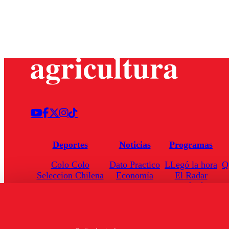
Deportes
Noticias
Programas
Colo Colo
Dato Practico
LLegó la hora
Q
Seleccion Chilena
Economía
El Radar
Universidad de Chile
Internacional
Enfoqué Público
Torneo Nacional
Nacional
Hoja de Ruta