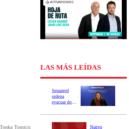
Universidad Católica
Política
Universidad de Chile
Sustentabilidad
LAS MÁS LEÍDAS
Senapred
ordena
evacuar dos
sectores de
Carahue por
desborde del
río Damas:
Tonka Tomicic
Nuevo