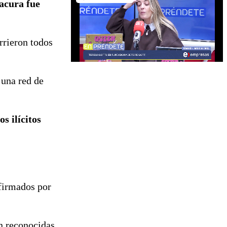
tacura fue
rrieron todos
 una red de
s ilícitos
 firmados por
on reconocidas