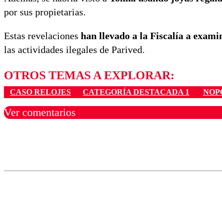
por sus propietarias.
Estas revelaciones
han llevado a la Fiscalía a exami
las actividades ilegales de Parived.
OTROS TEMAS A EXPLORAR:
CASO RELOJES
CATEGORÍA DESTACADA 1
NOP
Ver comentarios
Los comentarios son moder
Nombre