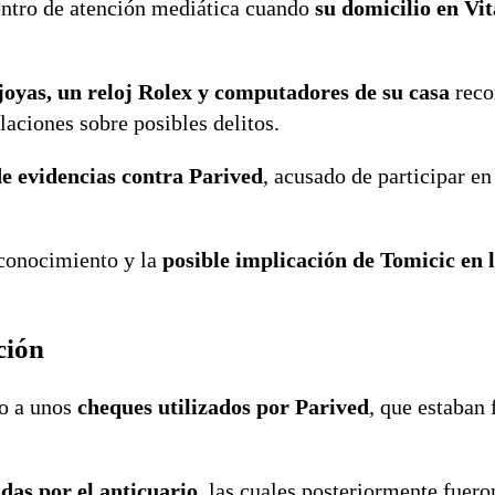
entro de atención mediática cuando
su domicilio en Vi
 joyas, un reloj Rolex y computadores de su casa
reco
laciones sobre posibles delitos.
e evidencias contra Parived
, acusado de participar en
e conocimiento y la
posible implicación de Tomicic en lo
ción
do a unos
cheques utilizados por Parived
, que estaban
das por el anticuario
, las cuales posteriormente fuer