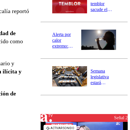
activa
temblor
mensajería
sacude el
calía reportó
SAE
norte del país:
revisa la
magnitud y el
idad de
epicentro
Alerta por
calor
ocido como
extremo:
Senapred
activa Alerta
ario y
Temprana
Preventiva en
ilícita y
Semana
tres comunas
legislativa
estará
marcada por
ción de
el fin de la
tramitación
del proyecto
de
reconstrucción
Señal 2