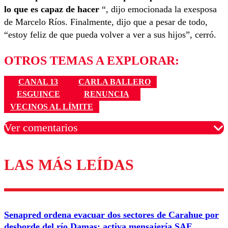
lo que es capaz de hacer
“, dijo emocionada la exesposa
de Marcelo Ríos. Finalmente, dijo que a pesar de todo,
“estoy feliz de que pueda volver a ver a sus hijos”, cerró.
OTROS TEMAS A EXPLORAR:
CANAL 13
CARLA BALLERO
ESGUINCE
RENUNCIA
VECINOS AL LÍMITE
Ver comentarios
LAS MÁS LEÍDAS
Los comentarios son moderados para garantizar un
diálogo respetuoso.
Nombre
Senapred ordena evacuar dos sectores de Carahue por
Correo
desborde del río Damas: activa mensajería SAE