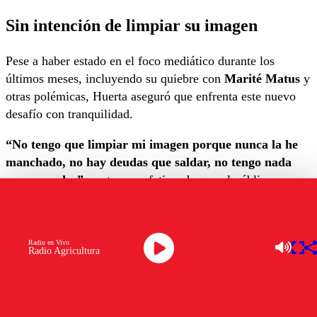
Sin intención de limpiar su imagen
Pese a haber estado en el foco mediático durante los
últimos meses, incluyendo su quiebre con
Marité Matus
y
otras polémicas, Huerta aseguró que enfrenta este nuevo
desafío con tranquilidad.
“No tengo que limpiar mi imagen porque nunca la he
manchado, no hay deudas que saldar, no tengo nada
que esconder”
, sostuvo, enfatizando que el público ya
conoce su forma de ser.
Además, reforzó esa idea con una autodefinición directa:
“La gente me conoce, sabe la persona que yo soy,
Radio en Vivo
Radio Agricultura
entonces, así es porque me quieren y me siguen
queriendo. No tengo ningún problema en contar quién
es Camilo Huerta”
.