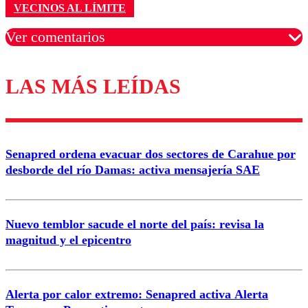
VECINOS AL LÍMITE
Ver comentarios
LAS MÁS LEÍDAS
Los comentarios son moderados para garantizar un
diálogo respetuoso.
Nombre
Senapred ordena evacuar dos sectores de Carahue por
Correo
desborde del río Damas: activa mensajería SAE
Nuevo temblor sacude el norte del país: revisa la
magnitud y el epicentro
Enviar comentario
Alerta por calor extremo: Senapred activa Alerta