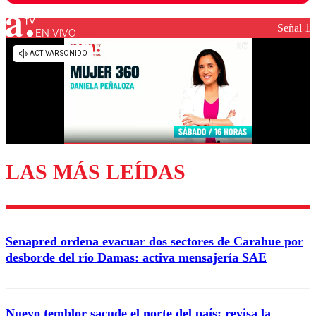
Señal 1
EN VIVO
Los comentarios son moderados para garantizar un
diálogo respetuoso.
Nombre
Correo
LAS MÁS LEÍDAS
Enviar comentario
Senapred ordena evacuar dos sectores de Carahue por
desborde del río Damas: activa mensajería SAE
Nuevo temblor sacude el norte del país: revisa la