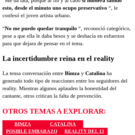
“Me da lata, porque al fin y al cabo
si hubiera sabido
esto, desde el minuto uno ocupo preservativo
“, le
confesó el joven artista urbano.
“
No me puedo quedar tranquilo
“, reconoció categórico,
pese a que ella le daba besos y se deshacía en esfuerzos
para que dejara de pensar en el tema.
La incertidumbre reina en el reality
La tensa conversación entre
Bimza
y
Catalina
ha
generado todo tipo de reacciones entre los seguidores del
reality. Mientras algunos aplauden la honestidad del
cantante, otros critican la falta de prevención.
OTROS TEMAS A EXPLORAR:
BIMZA
CATALINA
POSIBLE EMBARAZO
REALITY DEL 13