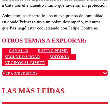
a Cata tras el encuentro íntimo que tuvieron sin protección.
Asimismo, se desarrolló una nueva prueba de inmunidad,
en donde
Princeso
tuvo un pobre desempeño, mientras
que
Paz
negó estar coqueteando con Felipe Contreras.
OTROS TEMAS A EXPLORAR:
CANAL 13
RATING PRIME
SEGUNDO LUGAR
SINTONÍA
VECINOS AL LÍMITE
Ver comentarios
LAS MÁS LEÍDAS
Los comentarios son moderados para garantizar un
diálogo respetuoso.
Nombre