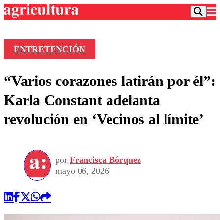
ENTRETENCIÓN
Podcast
“Varios corazones latirán por él”:
Frecuencias
Agricultura TV
Karla Constant adelanta
Deportes
revolución en ‘Vecinos al límite’
Entretención
Colo Colo
Noticias
Motor
Vida Social
Otros Deportes
Dato Practico
Publicaciones en medios
por
Francisca Bórquez
Seleccion Chilena
Economía
Opinión
mayo 06, 2026
Torneo Internacional
Internacional
Programas
Torneo Nacional
Nacional
Comercial
Universidad Católica
Política
Universidad de Chile
Sustentabilidad