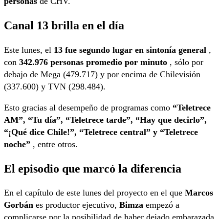
personas
de CHV.
Canal 13 brilla en el día
Este lunes, el
13 fue segundo lugar en sintonía general
,
con
342.976 personas promedio por minuto
, sólo por
debajo de Mega (479.717) y por encima de Chilevisión
(337.600) y TVN (298.484).
Esto gracias al desempeño de programas como
“Teletrece
AM”, “Tu día”, “Teletrece tarde”, “Hay que decirlo”,
“¡Qué dice Chile!”, “Teletrece central” y “Teletrece
noche”
, entre otros.
El episodio que marcó la diferencia
En el capítulo de este lunes del proyecto en el que
Marcos
Gorbán
es productor ejecutivo,
Bimza
empezó a
complicarse por la posibilidad de haber dejado embarazada