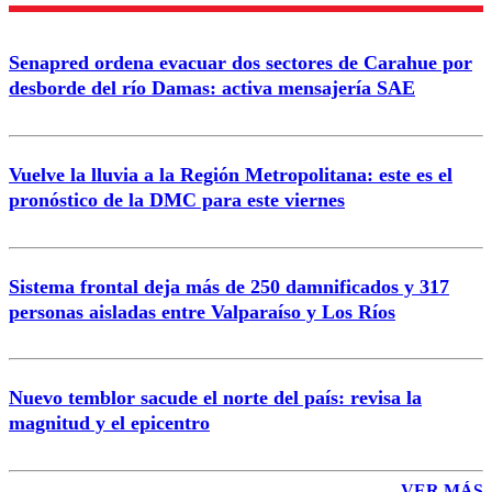
Enviar comentario
Senapred ordena evacuar dos sectores de Carahue por
desborde del río Damas: activa mensajería SAE
Vuelve la lluvia a la Región Metropolitana: este es el
pronóstico de la DMC para este viernes
Sistema frontal deja más de 250 damnificados y 317
personas aisladas entre Valparaíso y Los Ríos
Nuevo temblor sacude el norte del país: revisa la
magnitud y el epicentro
VER MÁS