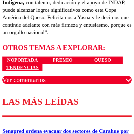
Indígena,
con talento, dedicación y el apoyo de INDAP,
puede alcanzar logros significativos como esta Copa
América del Queso. Felicitamos a Yasna y le decimos que
continúe adelante con más firmeza y entusiasmo, porque es
un orgullo nacional”.
OTROS TEMAS A EXPLORAR:
NOPORTADA
PREMIO
QUESO
TENDENCIAS
Ver comentarios
LAS MÁS LEÍDAS
Los comentarios son moderados para garantizar un
diálogo respetuoso.
Nombre
Senapred ordena evacuar dos sectores de Carahue por
Correo