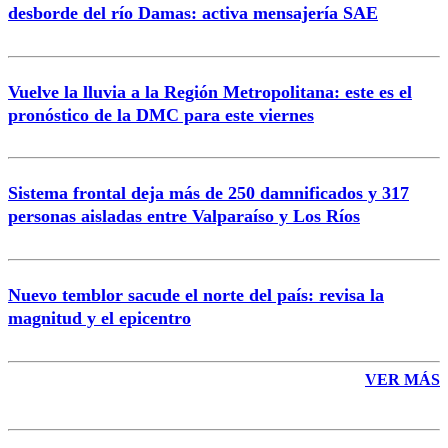
desborde del río Damas: activa mensajería SAE
Vuelve la lluvia a la Región Metropolitana: este es el
pronóstico de la DMC para este viernes
Enviar comentario
Sistema frontal deja más de 250 damnificados y 317
personas aisladas entre Valparaíso y Los Ríos
Nuevo temblor sacude el norte del país: revisa la
magnitud y el epicentro
VER MÁS