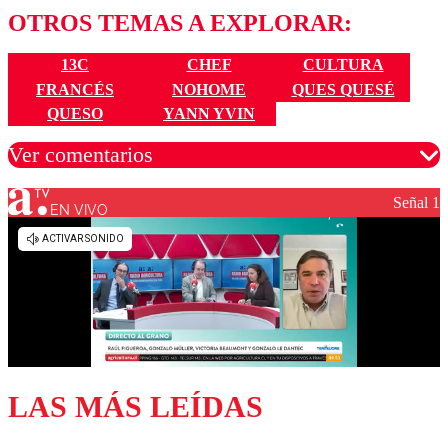
OTROS TEMAS A EXPLORAR:
13C
CHEF
CULTURA
FRANCÉS
NOHOME
QUES QUESÉ
QUESO
YANN YVIN
Ver comentarios
Señal 1
EN VIVO
Los comentarios son moderados para garantizar un
diálogo respetuoso.
Nombre
Correo
LAS MÁS LEÍDAS