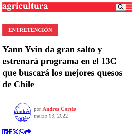
ENTRETENCIÓN
Podcast
Yann Yvin da gran salto y
Frecuencias
Agricultura TV
estrenará programa en el 13C
Deportes
que buscará los mejores quesos
Entretención
Colo Colo
Noticias
de Chile
Motor
Vida Social
Otros Deportes
Dato Practico
Publicaciones en medios
Seleccion Chilena
Economía
Opinión
Torneo Internacional
Internacional
por
Andrés Cortés
Programas
Torneo Nacional
Nacional
marzo 03, 2022
Comercial
Universidad Católica
Política
Universidad de Chile
Sustentabilidad