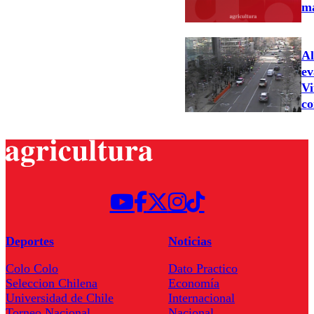
ma
Al
ev
Vi
co
Deportes
Noticias
Colo Colo
Dato Practico
Seleccion Chilena
Economía
Universidad de Chile
Internacional
Torneo Nacional
Nacional