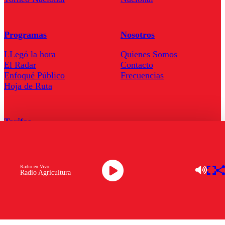
Programas
Nosotros
LLegó la hora
Quienes Somos
El Radar
Contacto
Enfoqué Público
Frecuencias
Hoja de Ruta
Tarifas
Comercial
Tarifas Servel Radio
Radio en Vivo
Radio Agricultura
Radio en Vivo
TV en Vivo
Descarga la APP