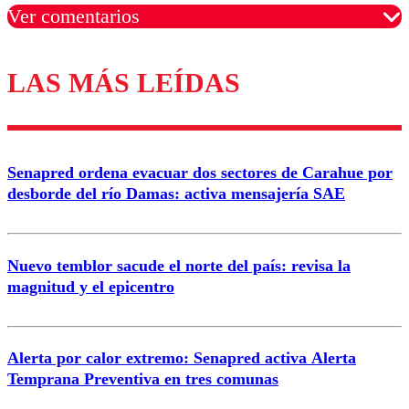
Ver comentarios
LAS MÁS LEÍDAS
Los comentarios son moderados para garantizar un
diálogo respetuoso.
Nombre
Senapred ordena evacuar dos sectores de Carahue por
Correo
desborde del río Damas: activa mensajería SAE
Nuevo temblor sacude el norte del país: revisa la
magnitud y el epicentro
Enviar comentario
Alerta por calor extremo: Senapred activa Alerta
Temprana Preventiva en tres comunas