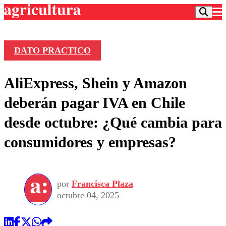
DATO PRACTICO
Podcast
AliExpress, Shein y Amazon
Frecuencias
Agricultura TV
deberán pagar IVA en Chile
Deportes
desde octubre: ¿Qué cambia para
Entretención
Colo Colo
Noticias
consumidores y empresas?
Motor
Vida Social
Otros Deportes
Dato Practico
Publicaciones en medios
Seleccion Chilena
Economía
Opinión
Torneo Internacional
Internacional
por
Francisca Plaza
Programas
Torneo Nacional
Nacional
octubre 04, 2025
Comercial
Universidad Católica
Política
Universidad de Chile
Sustentabilidad