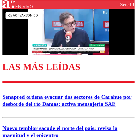
Señal 1
EN VIVO
Los comentarios son moderados para garantizar un
diálogo respetuoso.
Nombre
Correo
LAS MÁS LEÍDAS
Enviar comentario
Senapred ordena evacuar dos sectores de Carahue por
desborde del río Damas: activa mensajería SAE
Nuevo temblor sacude el norte del país: revisa la
magnitud y el epicentro