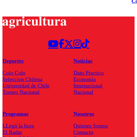
Co
Deportes
Noticias
Colo Colo
Dato Practico
Seleccion Chilena
Economía
Universidad de Chile
Internacional
Torneo Nacional
Nacional
Programas
Nosotros
LLegó la hora
Quienes Somos
El Radar
Contacto