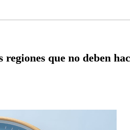
ados para garantizar un diálogo respetuoso.
Correo
Enviar c
 regiones que no deben hac