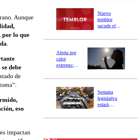
desborde del
río Damas:
Nuevo
verano. Aunque
activa
temblor
mensajería
lidad,
sacude el
SAE
norte del país:
, por lo que
revisa la
ada
.
magnitud y el
epicentro
Alerta por
rtante
calor
extremo:
 se debe
Senapred
estado de
activa Alerta
Temprana
ntoma”.
Preventiva en
Semana
tres comunas
legislativa
ormido,
estará
ción, eso
marcada por
el fin de la
tramitación
del proyecto
ones impactan
de