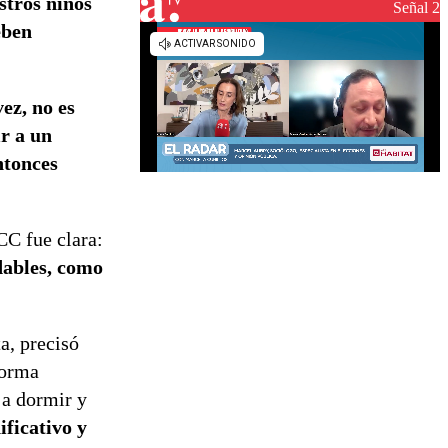
stros niños
reconstrucción
Señal 2
eben
ez, no es
r a un
ntonces
CC fue clara:
dables, como
a, precisó
forma
 a dormir y
ificativo y