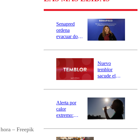
Senapred
ordena
evacuar dos
sectores de
Carahue por
desborde del
río Damas:
Nuevo
activa
temblor
mensajería
sacude el
SAE
norte del país:
revisa la
magnitud y el
epicentro
Alerta por
calor
extremo:
Senapred
activa Alerta
hora – Freepik
Temprana