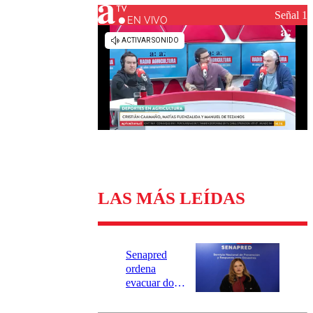
Universidad Católica
Política
Señal 1
Universidad de Chile
Sustentabilidad
EN VIVO
LAS MÁS LEÍDAS
Senapred
ordena
evacuar dos
sectores de
Carahue por