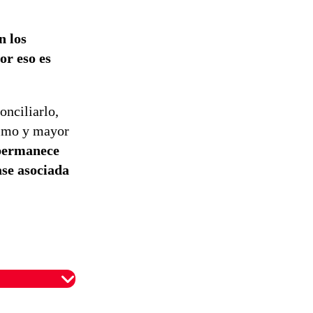
n los
or eso es
onciliarlo,
nimo y mayor
 permanece
ase asociada