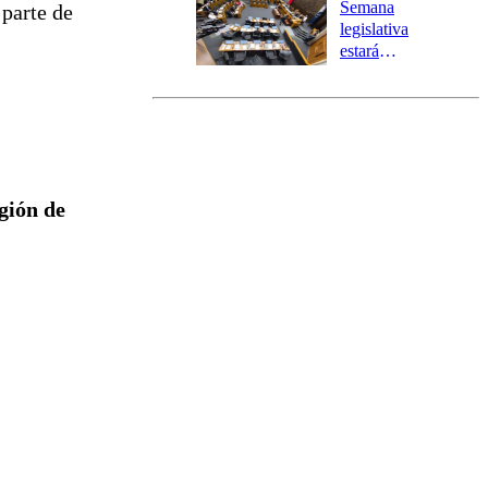
Preventiva en
Semana
 parte de
tres comunas
legislativa
estará
marcada por
el fin de la
tramitación
del proyecto
de
reconstrucción
egión de