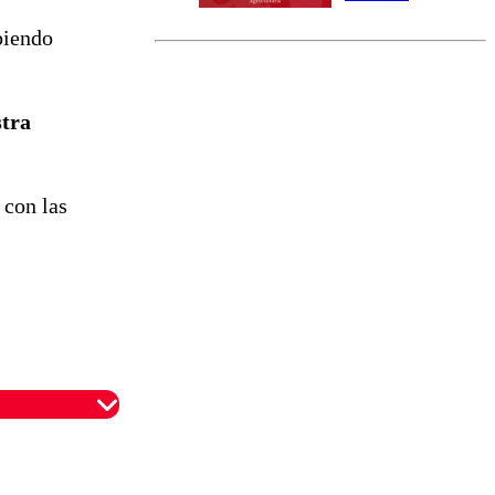
norte del país:
biendo
revisa la
magnitud y el
epicentro
stra
 con las