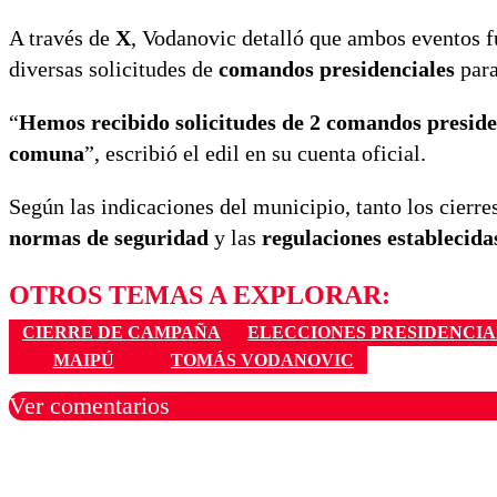
A través de
X
, Vodanovic detalló que ambos eventos 
diversas solicitudes de
comandos presidenciales
para
“
Hemos recibido solicitudes de 2 comandos preside
comuna
”, escribió el edil en su cuenta oficial.
Según las indicaciones del municipio, tanto los cier
normas de seguridad
y las
regulaciones establecida
OTROS TEMAS A EXPLORAR:
CIERRE DE CAMPAÑA
ELECCIONES PRESIDENCIAL
MAIPÚ
TOMÁS VODANOVIC
Ver comentarios
Los comentarios son moder