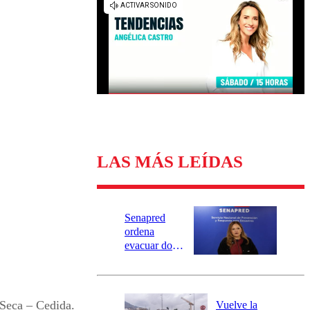
Universidad Católica
Política
Universidad de Chile
Sustentabilidad
LAS MÁS LEÍDAS
Senapred
ordena
evacuar dos
sectores de
Carahue por
desborde del
río Damas:
Seca – Cedida.
Vuelve la