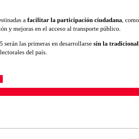
estinadas a
facilitar la participación ciudadana
, como
ión y mejoras en el acceso al transporte público.
5 serán las primeras en desarrollarse
sin la tradiciona
ectorales del país.
ados para garantizar un diálogo respetuoso.
Correo