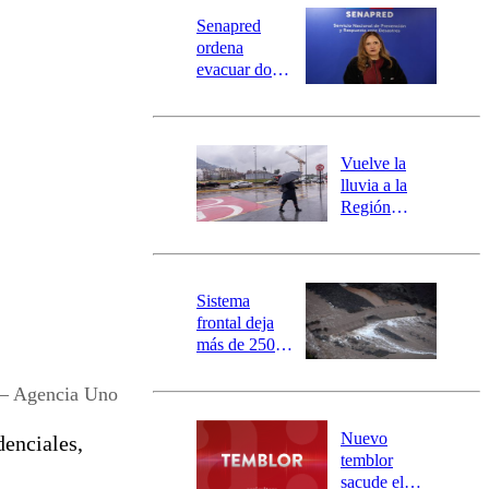
Senapred
ordena
evacuar dos
sectores de
Carahue por
desborde del
río Damas:
Vuelve la
activa
lluvia a la
mensajería
Región
SAE
Metropolitana:
este es el
pronóstico de
la DMC para
Sistema
este viernes
frontal deja
más de 250
damnificados
y 317
– Agencia Uno
personas
aisladas entre
Nuevo
denciales,
Valparaíso y
temblor
Los Ríos
sacude el