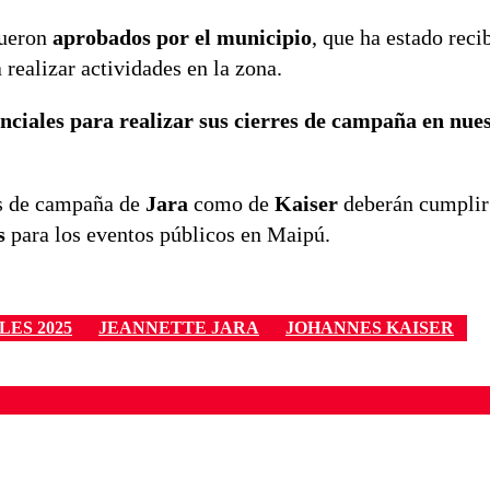
fueron
aprobados por el municipio
, que ha estado reci
 realizar actividades en la zona.
nciales para realizar sus cierres de campaña en nue
res de campaña de
Jara
como de
Kaiser
deberán cumplir
s
para los eventos públicos en Maipú.
ES 2025
JEANNETTE JARA
JOHANNES KAISER
ados para garantizar un diálogo respetuoso.