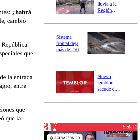
activa
lluvia a la
mensajería
Región
ntes:
¿habrá
SAE
Metropolitana:
ile, cambió
este es el
pronóstico de
la DMC para
Sistema
este viernes
frontal deja
a República.
más de 250
especiales que
damnificados
y 317
personas
aisladas entre
 de la entrada
Nuevo
Valparaíso y
temblor
agio, entre
Los Ríos
sacude el
norte del país:
revisa la
magnitud y el
cciones que
epicentro
eó que la
Señal 2