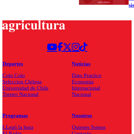
si
Deportes
Noticias
Colo Colo
Dato Practico
Seleccion Chilena
Economía
Universidad de Chile
Internacional
Torneo Nacional
Nacional
Programas
Nosotros
LLegó la hora
Quienes Somos
El Radar
Contacto