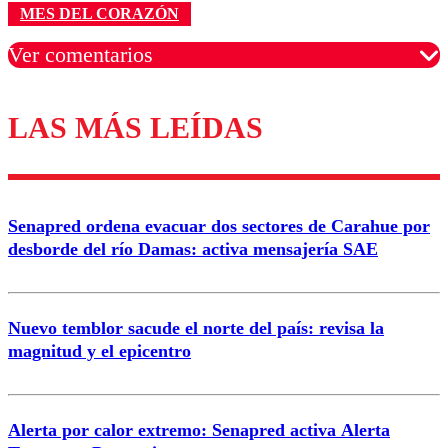
MES DEL CORAZÓN
Ver comentarios
LAS MÁS LEÍDAS
Los comentarios son moderados para garantizar un
diálogo respetuoso.
Nombre
Senapred ordena evacuar dos sectores de Carahue por
Correo
desborde del río Damas: activa mensajería SAE
Nuevo temblor sacude el norte del país: revisa la
magnitud y el epicentro
Enviar comentario
Alerta por calor extremo: Senapred activa Alerta