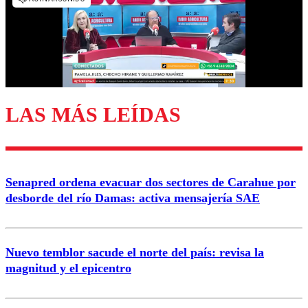
diálogo respetuoso.
Nombre
Correo
LAS MÁS LEÍDAS
Enviar comentario
Senapred ordena evacuar dos sectores de Carahue por
desborde del río Damas: activa mensajería SAE
Nuevo temblor sacude el norte del país: revisa la
magnitud y el epicentro