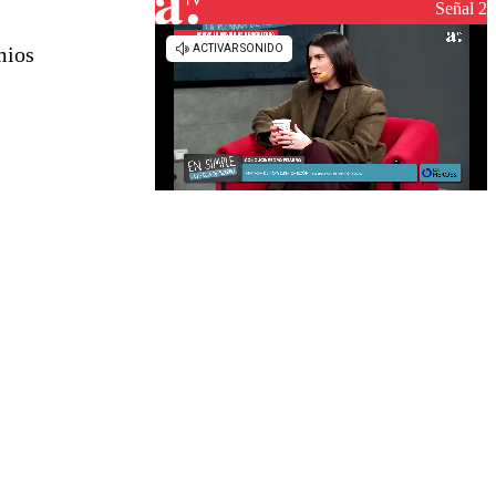
reconstrucción
Señal 2
mios