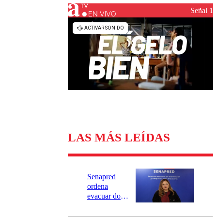
Universidad Católica
Política
Señal 1
Universidad de Chile
Sustentabilidad
EN VIVO
LAS MÁS LEÍDAS
Senapred
ordena
evacuar dos
sectores de
Carahue por