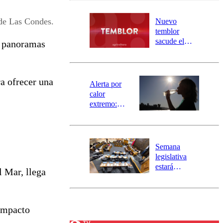
desborde del
río Damas:
de Las Condes.
Nuevo
activa
temblor
mensajería
sacude el
e panoramas
SAE
norte del país:
revisa la
magnitud y el
ra ofrecer una
epicentro
Alerta por
calor
extremo:
Senapred
activa Alerta
Temprana
Preventiva en
Semana
tres comunas
legislativa
estará
l Mar, llega
marcada por
el fin de la
tramitación
del proyecto
 impacto
de