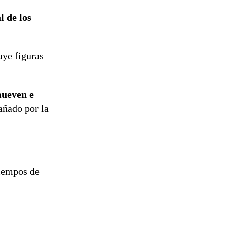
l de los
uye figuras
mueven e
añado por la
tiempos de