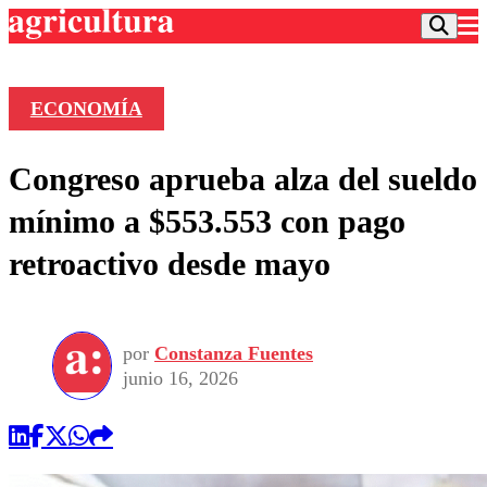
ECONOMÍA
Podcast
Congreso aprueba alza del sueldo
Frecuencias
Agricultura TV
mínimo a $553.553 con pago
Deportes
retroactivo desde mayo
Entretención
Colo Colo
Noticias
Motor
Vida Social
Otros Deportes
Dato Practico
Publicaciones en medios
por
Constanza Fuentes
Seleccion Chilena
Economía
Opinión
junio 16, 2026
Torneo Internacional
Internacional
Programas
Torneo Nacional
Nacional
Comercial
Universidad Católica
Política
Universidad de Chile
Sustentabilidad