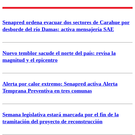
Nombre
Senapred ordena evacuar dos sectores de Carahue por
Correo
desborde del río Damas: activa mensajería SAE
Nuevo temblor sacude el norte del país: revisa la
magnitud y el epicentro
Enviar comentario
Alerta por calor extremo: Senapred activa Alerta
Temprana Preventiva en tres comunas
Semana legislativa estará marcada por el fin de la
tramitación del proyecto de reconstrucción