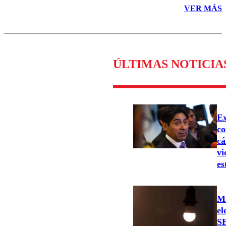
VER MÁS
ÚLTIMAS NOTICIA
Ex
co
cá
vi
es
Mi
el
SE