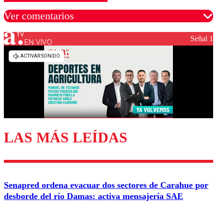
Ver comentarios
Señal 1
EN VIVO
Los comentarios son moderados para garantizar un
diálogo respetuoso.
Nombre
Correo
LAS MÁS LEÍDAS
Enviar comentario
Senapred ordena evacuar dos sectores de Carahue por
desborde del río Damas: activa mensajería SAE