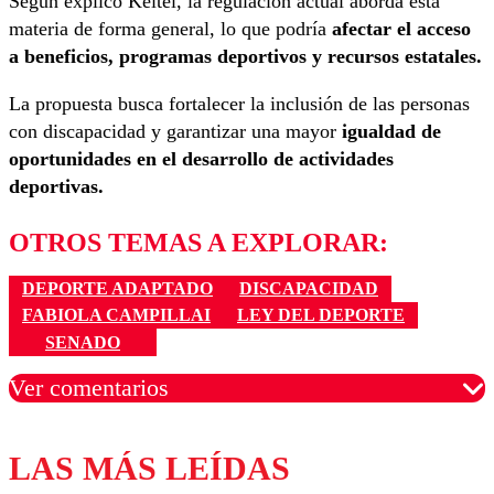
Según explicó Keitel, la regulación actual aborda esta
materia de forma general, lo que podría
afectar el acceso
a beneficios, programas deportivos y recursos estatales.
La propuesta busca fortalecer la inclusión de las personas
con discapacidad y garantizar una mayor
igualdad de
oportunidades en el desarrollo de actividades
deportivas.
OTROS TEMAS A EXPLORAR:
DEPORTE ADAPTADO
DISCAPACIDAD
FABIOLA CAMPILLAI
LEY DEL DEPORTE
SENADO
Ver comentarios
LAS MÁS LEÍDAS
Los comentarios son moderados para garantizar un
diálogo respetuoso.